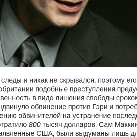
следы и никак не скрывался, поэтому ег
кобритании подобные преступления пред
венность в виде лишения свободы сроком 
двинуло обвинение против Гэри и потреб
лению обвинителей на устранение последс
отратило
800
тысяч долларов. Сам Маккин
аявленные США, были выдуманы лишь дл