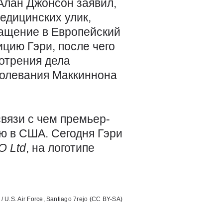
Алан Джонсон заявил,
едицинских улик,
ращение в Европейский
ицию Гэри, после чего
отрения дела
аболевания Маккиннона
вязи с чем премьер-
ю в США. Сегодня Гэри
EO
Ltd
, на логотипе
ванные источники:
 / U.S. Air Force, Santiago 7rejo (CC BY-SA)