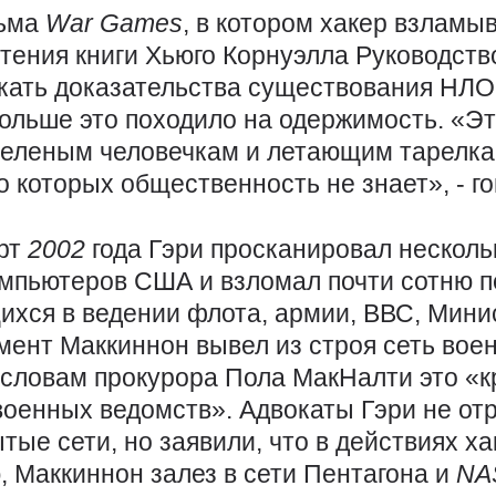
льма
War
Games
, в котором хакер взлам
чтения книги Хьюго Корнуэлла Руководств
скать доказательства существования НЛО
больше это походило на одержимость. «Эт
зеленым человечкам и летающим тарелкам
о которых общественность не знает», - го
рт
2002
года Гэри просканировал несколь
мпьютеров США и взломал почти сотню 
ихся в ведении флота, армии, ВВС, Мин
мент Маккиннон вывел из строя сеть вое
 словам прокурора Пола МакНалти это «к
военных ведомств». Адвокаты Гэри не от
тые сети, но заявили, что в действиях ха
, Маккиннон залез в сети Пентагона и
NA