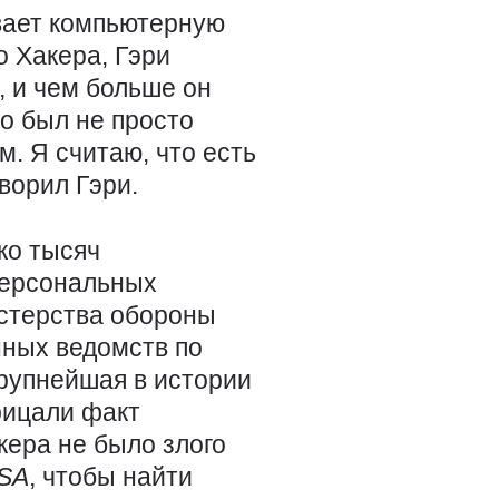
ывает компьютерную
о Хакера, Гэри
, и чем больше он
о был не просто
. Я считаю, что есть
ворил Гэри.
ко тысяч
персональных
истерства обороны
нных ведомств по
рупнейшая в истории
рицали факт
кера не было злого
SA
, чтобы найти