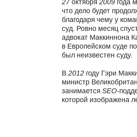
27
октября
2009
года 
что дело будет продол
благодаря чему у ком
суд. Ровно месяц спус
адвокат Маккиннона К
в Европейском суде по
был неизвестен суду.
В
2012
году Гэри Макк
министр Великобритан
занимается
SEO-
подд
которой изображена л