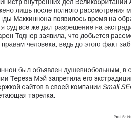
министр внутренних дел Великобритании 
жено лишь после полного рассмотрения м
анды Маккиннона появилось время на об
тя суд все же дал разрешение на экстрад
арен Тоднер заявила, что добьется рассм
 правам человека, ведь до этого факт з
иннон был объявлен душевнобольным, в с
ии Тереза Мэй запретила его экстрадици
ержкой сайтов в своей компании
Small
S
етающая тарелка.
Использо
Paul Shirk