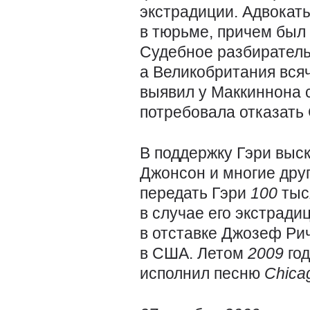
экстрадиции. Адвокат
в тюрьме, причем был 
Судебное разбиратель
а Великобритания вся
выявил у Маккиннона 
потребовала отказать
В поддержку Гэри выс
Джонсон и многие дру
передать Гэри
100
тыс
в случае его экстрад
в отставке Джозеф Рич
в США. Летом
2009
го
исполнил песню
Chica