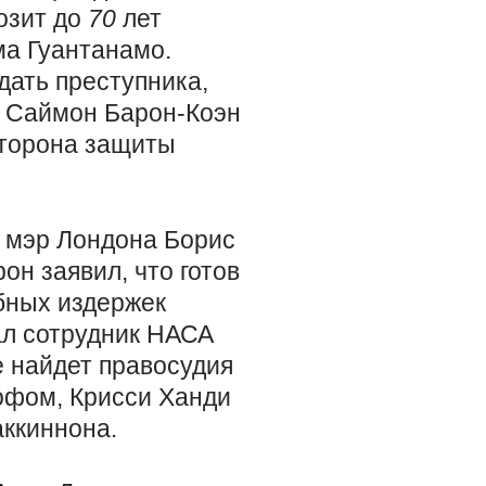
озит до
70
лет
ма Гуантанамо.
дать преступника,
г Саймон Барон-Коэн
сторона защиты
г, мэр Лондона Борис
он заявил, что готов
бных издержек
ал сотрудник НАСА
е найдет правосудия
офом, Крисси Ханди
аккиннона.