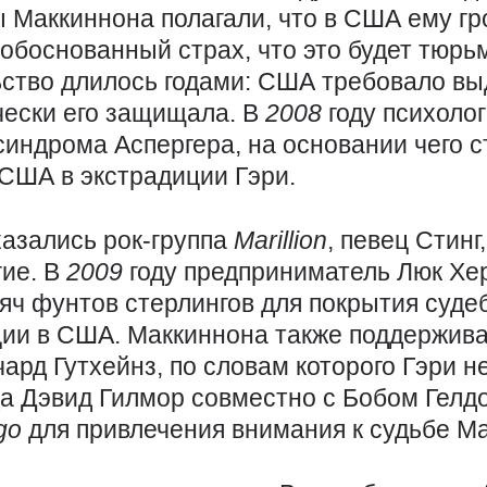
ы Маккиннона полагали, что в США ему гр
обоснованный страх, что это будет тюрь
ство длилось годами: США требовало вы
чески его защищала. В
2008
году психоло
синдрома Аспергера, на основании чего 
 США в экстрадиции Гэри.
казались рок-группа
Marillion
, певец Стин
гие. В
2009
году предприниматель Люк Хер
яч фунтов стерлингов для покрытия суде
иции в США. Маккиннона также поддержив
ард Гутхейнз, по словам которого Гэри н
да Дэвид Гилмор совместно с Бобом Гелд
go
для привлечения внимания к судьбе М