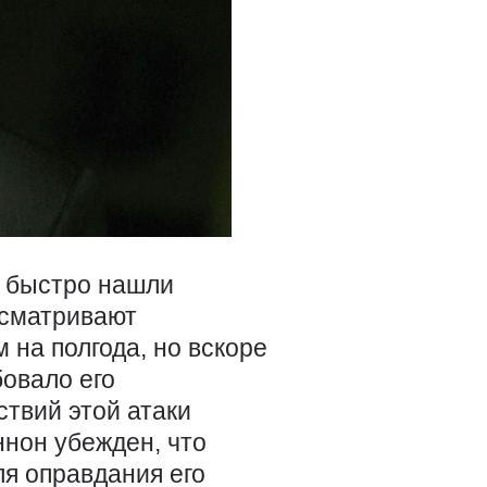
о быстро нашли
усматривают
на полгода, но вскоре
овало его
твий этой атаки
нон убежден, что
я оправдания его