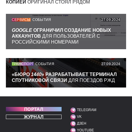
КОПИЕЙ
ОРИГИНАЛ СТОЯЛ РЯДОМ
СЕРВИСЫ
СОБЫТИЯ
27.09.2024
GOOGLE
ОГРАНИЧИЛ СОЗДАНИЕ НОВЫХ
АККАУНТОВ
ДЛЯ ПОЛЬЗОВАТЕЛЕЙ С
РОССИЙСКИМИ НОМЕРАМИ
ТРАНСПОРТ
СОБЫТИЯ
27.09.2024
«БЮРО
1440
» РАЗРАБАТЫВАЕТ ТЕРМИНАЛ
СПУТНИКОВОЙ СВЯЗИ
ДЛЯ ПОЕЗДОВ РЖД
ПОРТАЛ
TELEGRAM
МЫ В СОЦИАЛЬНЫХ С
ЖУРНАЛ
VK
ДЗЕН
YOUTUBE