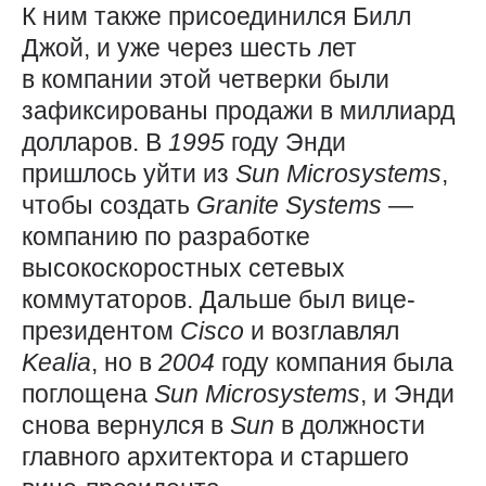
К ним также присоединился Билл
Джой, и уже через шесть лет
в компании этой четверки были
зафиксированы продажи в миллиард
долларов. В
1995
году Энди
пришлось уйти из
Sun
Microsystems
,
чтобы создать
Granite
Systems
—
компанию по разработке
высокоскоростных сетевых
коммутаторов. Дальше был вице-
президентом
Cisco
и возглавлял
Kealia
, но в
2004
году компания была
поглощена
Sun
Microsystems
, и Энди
снова вернулся в
Sun
в должности
главного архитектора и старшего