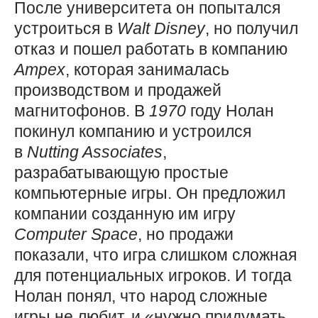
После университета он попытался
устроиться в
Walt
Disney
, но получил
отказ и пошел работать в компанию
Ampex
, которая занималась
производством и продажей
магнитофонов. В
1970
году Нолан
покинул компанию и устроился
в
Nutting
Associates
,
разрабатывающую простые
компьютерные игры. Он предложил
компании созданную им игру
Computer
Space
, но продажи
показали, что игра слишком сложная
для потенциальных игроков. И тогда
Нолан понял, что народ сложные
игры не любит, и «нужно придумать