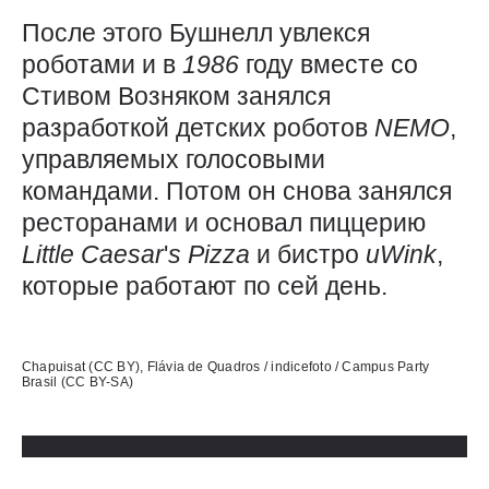
После этого Бушнелл увлекся
роботами и в
1986
году вместе со
Стивом Возняком занялся
разработкой детских роботов
NEMO
,
управляемых голосовыми
командами. Потом он снова занялся
ресторанами и основал пиццерию
Little
Caesar
'
s
Pizza
и бистро
uWink
,
которые работают по сей день.
Использованные источники:
Chapuisat (CC BY), Flávia de Quadros / indicefoto / Campus Party
Brasil (CC BY-SA)