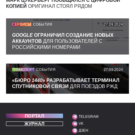
МАРК ЦУКЕРБЕРГ ПООБЩАЛСЯ С ЦИФРОВОЙ
КОПИЕЙ
ОРИГИНАЛ СТОЯЛ РЯДОМ
СЕРВИСЫ
СОБЫТИЯ
27.09.2024
GOOGLE
ОГРАНИЧИЛ СОЗДАНИЕ НОВЫХ
АККАУНТОВ
ДЛЯ ПОЛЬЗОВАТЕЛЕЙ С
РОССИЙСКИМИ НОМЕРАМИ
ТРАНСПОРТ
СОБЫТИЯ
27.09.2024
«БЮРО
1440
» РАЗРАБАТЫВАЕТ ТЕРМИНАЛ
СПУТНИКОВОЙ СВЯЗИ
ДЛЯ ПОЕЗДОВ РЖД
ПОРТАЛ
TELEGRAM
МЫ В СОЦИАЛЬНЫХ С
ЖУРНАЛ
VK
ДЗЕН