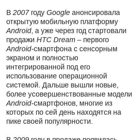
В
2007
году
Google
анонсировала
открытую мобильную платформу
Android
, а уже через год стартовали
продажи
HTC
Dream
– первого
Android-
смартфона с сенсорным
экраном и полностью
интегрированной под его
использование операционной
системой. Дальше вышли новые,
более усовершенствованные модели
Android-
смартфонов, многие из
которых по сей день находятся на
пике своей популярности.
В
2009
году в продаже появилась