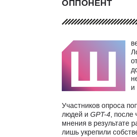
ОППОНЕНТ
в
Ш
Л
о
д
н
и
Участников опроса по
людей и
GPT-4
, после
мнения в результате р
лишь укрепили собств