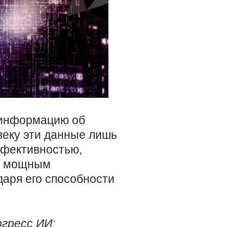
 информацию об
веку эти данные лишь
ффективностью,
ть мощным
аря его способности
гресс ИИ: