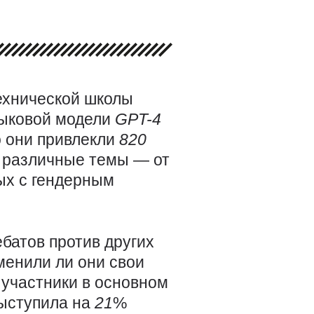
ехнической школы
зыковой модели
GPT-4
о они привлекли
820
 различные темы — от
ых с гендерным
батов против других
зменили ли они свои
 участники в основном
ыступила на
21
%