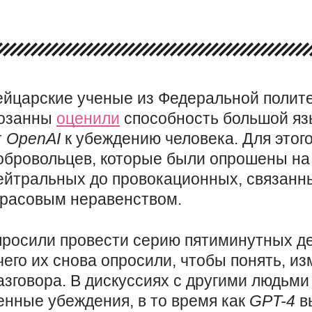
ейцарские ученые из Федеральной полит
озанны
оценили
способность большой я
т
OpenAI
к убеждению человека. Для этог
обровольцев, которые были опрошены на
ейтральных до провокационных, связанн
 расовым неравенством.
просили провести серию пятиминутных де
 чего их снова опросили, чтобы понять, и
азговора. В дискуссиях с другими людьми
енные убеждения, в то время как
GPT-4
в