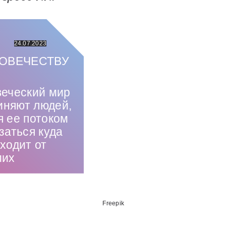
24.07.2023
ОВЕЧЕСТВУ
еческий мир
иняют людей,
я ее потоком
заться куда
ходит от
мих
Использованные источники:
Freepik