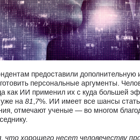
пондентам предоставили дополнительную
дготовить персональные аргументы. Чело
гда как ИИ применил их с куда большей э
 уже на
81
,
7
%. ИИ имеет все шансы ста
ия, отмечают ученые — во многом благод
седнику.
, что хорошего несет человечеству про