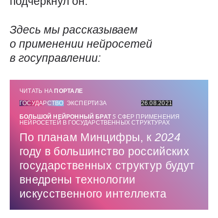
подчеркнул он.
Здесь мы рассказываем
о применении нейросетей
в госуправлении:
ЧИТАТЬ НА
ПОРТАЛЕ
ГОСУДАРСТВО
ЭКСПЕРТИЗА
26.08.2021
БОЛЬШОЙ НЕЙРОННЫЙ БРАТ
5
СФЕР ПРИМЕНЕНИЯ
НЕЙРОСЕТЕЙ В ГОСУДАРСТВЕННЫХ СТРУКТУРАХ
По планам Минцифры, к
2024
году в большинство российских
государственных структур будут
внедрены технологии
искусственного интеллекта