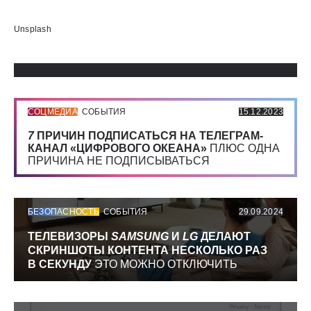
Использованные источники:
Unsplash
СОЦМЕДИА
СОБЫТИЯ
15.12.2023
7
ПРИЧИН ПОДПИСАТЬСЯ НА ТЕЛЕГРАМ-
КАНАЛ «ЦИФРОВОГО ОКЕАНА»
ПЛЮС ОДНА
ПРИЧИНА НЕ ПОДПИСЫВАТЬСЯ
БЕЗОПАСНОСТЬ
СОБЫТИЯ
29.09.2024
ТЕЛЕВИЗОРЫ
SAMSUNG
И
LG
ДЕЛАЮТ
СКРИНШОТЫ КОНТЕНТА НЕСКОЛЬКО РАЗ
В СЕКУНДУ
ЭТО МОЖНО ОТКЛЮЧИТЬ