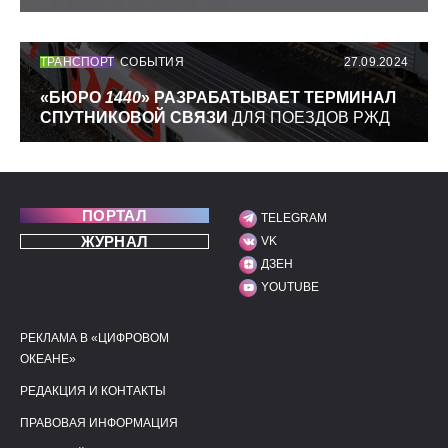
ТРАНСПОРТ
СОБЫТИЯ
27.09.2024
«БЮРО
1440
» РАЗРАБАТЫВАЕТ ТЕРМИНАЛ
СПУТНИКОВОЙ СВЯЗИ
ДЛЯ ПОЕЗДОВ РЖД
ПОРТАЛ
TELEGRAM
МЫ В СОЦИАЛЬНЫХ С
ЖУРНАЛ
VK
ДЗЕН
YOUTUBE
РЕКЛАМА В «ЦИФРОВОМ
ПОЛЕЗНЫЕ ССЫЛКИ
ДОПОЛНИТЕЛЬНАЯ И
ОКЕАНЕ»
РЕДАКЦИЯ И КОНТАКТЫ
ПРАВОВАЯ ИНФОРМАЦИЯ