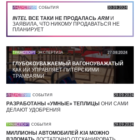
ИНДУСТРИЯ
СОБЫТИЯ
30.09.2024
INTEL
ВСЕ ТАКИ НЕ ПРОДАЛАСЬ
ARM
И
ЗАЯВИЛА, ЧТО НИКОМУ ПРОДАВАТЬСЯ НЕ
ПЛАНИРУЕТ
ТРАНСПОРТ
ЭКСПЕРТИЗА
27.08.2024
ГЛУБОКОУВАЖАЕМЫЙ ВАГОНОУВАЖАТЫЙ
КАК ИИ УПРАВЛЯЕТ ПИТЕРСКИМИ
ТРАМВАЯМИ
ИНДУСТРИЯ
СОБЫТИЯ
29.09.2024
РАЗРАБОТАНЫ «УМНЫЕ» ТЕПЛИЦЫ
ОНИ САМИ
ДЕЛАЮТ УДОБРЕНИЯ
ТРАНСПОРТ
СОБЫТИЯ
29.09.2024
МИЛЛИОНЫ АВТОМОБИЛЕЙ
KIA
МОЖНО
ВЗЛОМАТЬ
ДОСТАТОЧНО ОТСКАНИРОВАТЬ