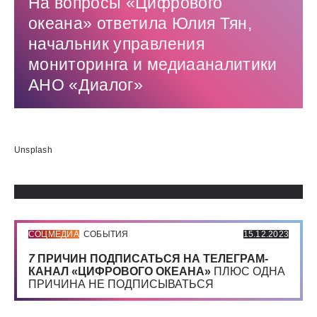
На вопросы «Цифрового
океана» ответила Юлия Тян,
начальник управления
мониторинга и медиааналитики
АНО «Диалог»
Использованные источники:
Unsplash
СОЦМЕДИА
СОБЫТИЯ
15.12.2023
7
ПРИЧИН ПОДПИСАТЬСЯ НА ТЕЛЕГРАМ-
КАНАЛ «ЦИФРОВОГО ОКЕАНА»
ПЛЮС ОДНА
ПРИЧИНА НЕ ПОДПИСЫВАТЬСЯ