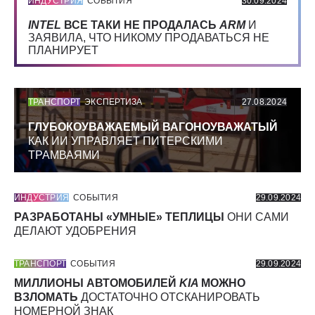
ИНДУСТРИЯ
СОБЫТИЯ
30.09.2024
INTEL
ВСЕ ТАКИ НЕ ПРОДАЛАСЬ
ARM
И
ЗАЯВИЛА, ЧТО НИКОМУ ПРОДАВАТЬСЯ НЕ
ПЛАНИРУЕТ
ТРАНСПОРТ
ЭКСПЕРТИЗА
27.08.2024
ГЛУБОКОУВАЖАЕМЫЙ ВАГОНОУВАЖАТЫЙ
КАК ИИ УПРАВЛЯЕТ ПИТЕРСКИМИ
ТРАМВАЯМИ
ИНДУСТРИЯ
СОБЫТИЯ
29.09.2024
РАЗРАБОТАНЫ «УМНЫЕ» ТЕПЛИЦЫ
ОНИ САМИ
ДЕЛАЮТ УДОБРЕНИЯ
ТРАНСПОРТ
СОБЫТИЯ
29.09.2024
МИЛЛИОНЫ АВТОМОБИЛЕЙ
KIA
МОЖНО
ВЗЛОМАТЬ
ДОСТАТОЧНО ОТСКАНИРОВАТЬ
НОМЕРНОЙ ЗНАК