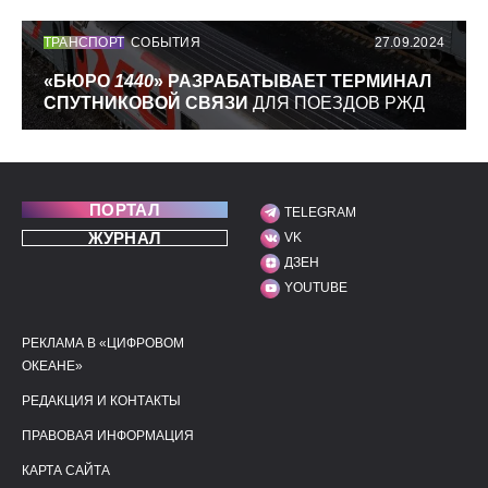
ТРАНСПОРТ
СОБЫТИЯ
27.09.2024
«БЮРО
1440
» РАЗРАБАТЫВАЕТ ТЕРМИНАЛ
СПУТНИКОВОЙ СВЯЗИ
ДЛЯ ПОЕЗДОВ РЖД
ПОРТАЛ
TELEGRAM
МЫ В СОЦИАЛЬНЫХ С
ЖУРНАЛ
VK
ДЗЕН
YOUTUBE
РЕКЛАМА В «ЦИФРОВОМ
ПОЛЕЗНЫЕ ССЫЛКИ
ДОПОЛНИТЕЛЬНАЯ И
ОКЕАНЕ»
РЕДАКЦИЯ И КОНТАКТЫ
ПРАВОВАЯ ИНФОРМАЦИЯ
КАРТА САЙТА