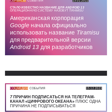
СЕРВИСЫ
СОБЫТИЯ
15.02.2022
СТАЛО ИЗВЕСТНО НАЗВАНИЕ ДЛЯ
ANDROID 13
ОПЕРАЦИОННУЮ СИСТЕМУ НАЗОВУТ
TIRAMISU
Американская корпорация
Google
начала официально
использовать название
Tiramisu
для предварительной версии
Android 13
для разработчиков
Использованные источники:
СОЦМЕДИА
СОБЫТИЯ
15.12.2023
7
ПРИЧИН ПОДПИСАТЬСЯ НА ТЕЛЕГРАМ-
КАНАЛ «ЦИФРОВОГО ОКЕАНА»
ПЛЮС ОДНА
ПРИЧИНА НЕ ПОДПИСЫВАТЬСЯ