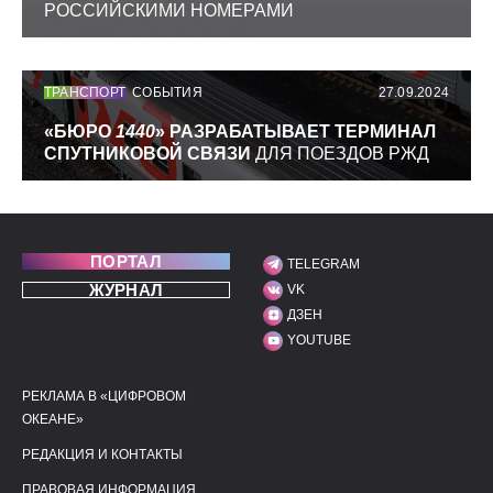
РОССИЙСКИМИ НОМЕРАМИ
ТРАНСПОРТ
СОБЫТИЯ
27.09.2024
«БЮРО
1440
» РАЗРАБАТЫВАЕТ ТЕРМИНАЛ
СПУТНИКОВОЙ СВЯЗИ
ДЛЯ ПОЕЗДОВ РЖД
ПОРТАЛ
TELEGRAM
МЫ В СОЦИАЛЬНЫХ С
ЖУРНАЛ
VK
ДЗЕН
YOUTUBE
РЕКЛАМА В «ЦИФРОВОМ
ПОЛЕЗНЫЕ ССЫЛКИ
ДОПОЛНИТЕЛЬНАЯ И
ОКЕАНЕ»
РЕДАКЦИЯ И КОНТАКТЫ
ПРАВОВАЯ ИНФОРМАЦИЯ