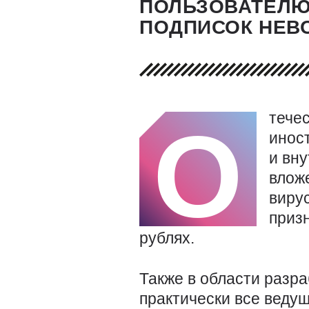
ПОЛЬЗОВАТЕЛЮ 
ПОДПИСОК НЕВ
тече
О
инос
и вну
вложе
виру
призн
рублях.
Также в области разр
практически все веду