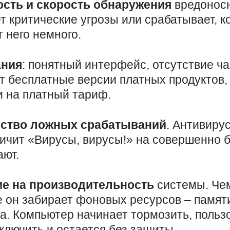
сть и скорость обнаружения
вредоносн
т критические угрозы или срабатывает, к
 него немного.
ания
: понятный интерфейс, отсутствие 
т бесплатные версии платных продуктов,
 на платный тариф.
ство ложных срабатываний
. Антивирус
кричит «Вирусы, вирусы!» на совершенно
ают.
е на производительность
системы. Че
е он забирает фоновых ресурсов – памяти
ка. Компьютер начинает тормозить, польз
ключить и остается без защиты.