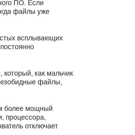
ого ПО. Если
огда файлы уже
частых всплывающих
 постоянно
, который, как мальчик
 безобидные файлы,
м более мощный
, процессора,
ователь отключает