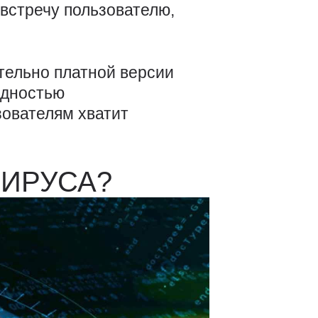
австречу пользователю,
тельно платной версии
адностью
зователям хватит
ВИРУСА?