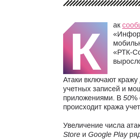
ак
сооб
К
«Информ
мобиль
«РТК-Со
выросло
Атаки включают кражу
учетных записей и мо
приложениями. В
50
% 
происходит кража уче
Увеличение числа ата
Store
и
Google
Play
ря