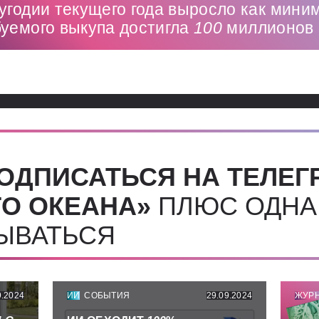
угодии текущего года выросло как мини
буемого выкупа достигла
100
миллионов 
ОДПИСАТЬСЯ НА ТЕЛЕГ
О ОКЕАНА»
ПЛЮС ОДНА
СЫВАТЬСЯ
9.2024
ИИ
СОБЫТИЯ
29.09.2024
ЖУР