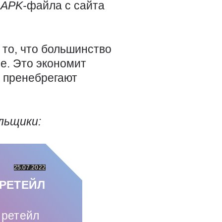
е
APK-
файла с сайта
то, что большинство
е. Это экономит
и пренебрегают
льщики:
25.07.2022
РЕТЕЙЛ
 ретейл