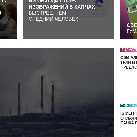
LG
ИИ ОБХОДИТ
100
%
ИЗОБРАЖЕНИЙ В КАПЧАХ
З
БЫСТРЕЕ, ЧЕМ
СРЕДНИЙ ЧЕЛОВЕК
СВЕ
ГУМ
ИНДУСТ
СЭМ АЛ
ТРЛН В
ПРЕДЛ
ФИНАН
КЛИЕНТ
ОПЛАЧИ
БАНКА
П