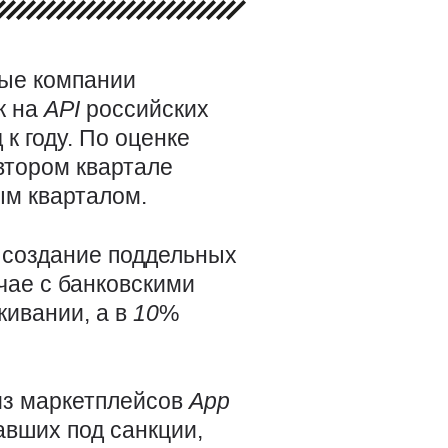
ые компании
к на
API
российских
 к году. По оценке
втором квартале
ым кварталом.
 создание поддельных
чае с банковскими
живании, а в
10
%
 из маркетплейсов
App
авших под санкции,