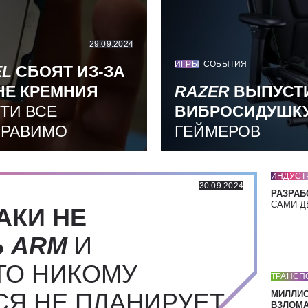
29.09.2024
ИГРЫ
СОБЫТИЯ
EL
СБОЯТ ИЗ-ЗА
НЕ КРЕМНИЯ
RAZER
ВЫПУСТ
ТИ ВСЕ
ВИБРОСИДУШК
ПРАВИМО
ГЕЙМЕРОВ
ИНДУСТ
30.09.2024
РАЗРАБ
САМИ Д
АКИ НЕ
Ь
ARM
И
ТО НИКОМУ
ТРАНСП
СЯ НЕ ПЛАНИРУЕТ
МИЛЛИ
ВЗЛОМА