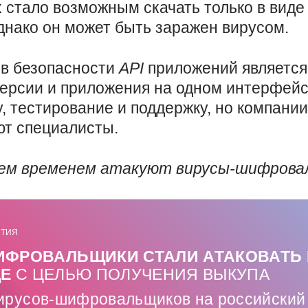
х стало возможным скачать только в вид
днако он может быть заражен вирусом.
 в безопасности
API
приложений является 
версии и приложения на одном интерфейс
, тестирование и поддержку, но компани
ют специалисты.
тем временем атакуют вирусы-шифрова
ТИЯ
ФРОВАЛЬЩИКИ СТАЛИ АТАКОВАТЬ 
ЩЕ
С ЦЕЛЬЮ ПОЛУЧЕНИЯ ВЫКУПА
вирусов-шифровальщиков на российский