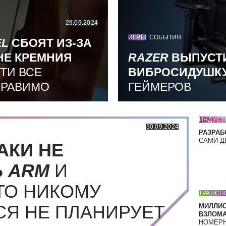
29.09.2024
ИГРЫ
СОБЫТИЯ
EL
СБОЯТ ИЗ-ЗА
НЕ КРЕМНИЯ
RAZER
ВЫПУСТ
ТИ ВСЕ
ВИБРОСИДУШК
ПРАВИМО
ГЕЙМЕРОВ
ИНДУСТ
30.09.2024
РАЗРАБ
САМИ Д
АКИ НЕ
Ь
ARM
И
ТО НИКОМУ
ТРАНСП
СЯ НЕ ПЛАНИРУЕТ
МИЛЛИ
ВЗЛОМА
НОМЕРН