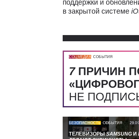
поддержки и обновлен
в закрытой системе
i
СОЦМЕДИА
СОБЫТИЯ
7
ПРИЧИН П
«ЦИФРОВОГ
НЕ ПОДПИ
БЕЗОПАСНОСТЬ
СОБЫТИЯ
29.0
ТЕЛЕВИЗОРЫ
SAMSUNG
И