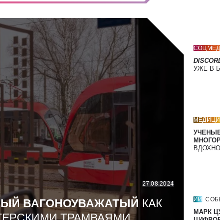
СОЦМЕД
DISCOR
УЖЕ В 
МЕДИЦИ
УЧЕНЫЕ
МНОГО
ВДОХНО
27.08.2024
ИИ
СОБ
МЫЙ ВАГОНОУВАЖАТЫЙ
КАК
МАРК Ц
ТЕРСКИМИ ТРАМВАЯМИ
ЦИФРОВ