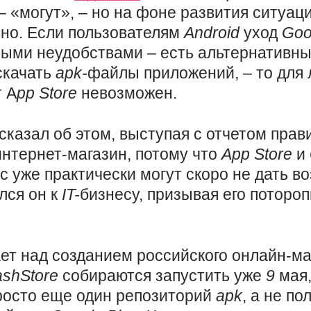
 «могут», – но на фоне развития ситуаци
вно. Если пользователям
Android
уход
Goo
ыми неудобствами – есть альтернативны
скачать
apk-
файлы приложений, – то для
т А
pp
Store
невозможен.
казал об этом, выступая с отчетом прави
интернет-магазин, потому что
App
Store
и
с уже практически могут скоро не дать в
лся он к
IT-
бизнесу, призывая его поторо
т над созданием российского онлайн-ма
shStore
собираются запустить уже
9
мая,
просто еще один репозиторий
apk
, а не п