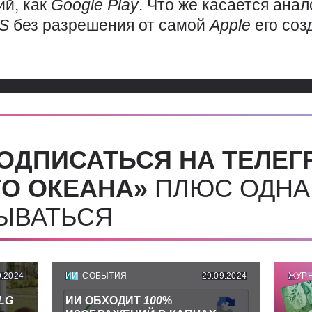
ий, как
Google
Play
. Что же касается анал
OS
без разрешения от самой
Apple
его соз
ОДПИСАТЬСЯ НА ТЕЛЕГ
О ОКЕАНА»
ПЛЮС ОДНА
СЫВАТЬСЯ
9.2024
ИИ
СОБЫТИЯ
29.09.2024
ЖУР
LG
ИИ ОБХОДИТ
100
%