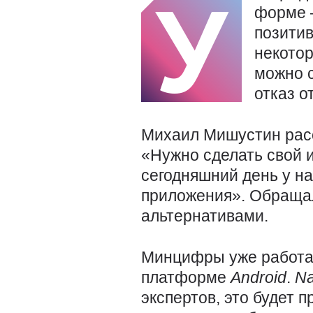
У
форме –
позити
некотор
можно 
отказ о
Михаил Мишустин расс
«Нужно сделать свой 
сегодняшний день у на
приложения». Обраща
альтернативами.
Минцифры уже работае
платформе
Android
.
Na
экспертов, это будет 