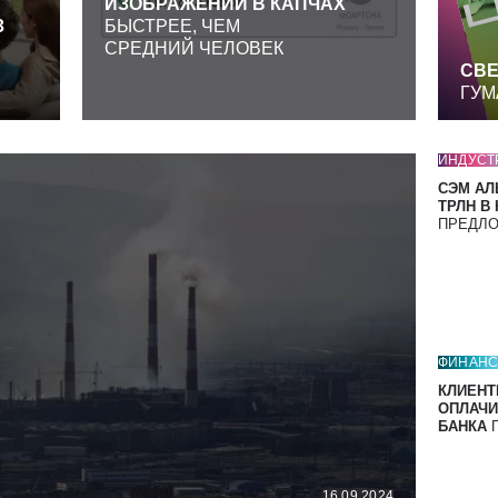
ИЗОБРАЖЕНИЙ В КАПЧАХ
З
БЫСТРЕЕ, ЧЕМ
СРЕДНИЙ ЧЕЛОВЕК
СВЕ
ГУМ
ИНДУСТ
СЭМ АЛ
ТРЛН В
ПРЕДЛ
ФИНАН
КЛИЕНТ
ОПЛАЧИ
БАНКА
П
16.09.2024