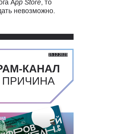
ога А
pp
Store
, то
дать невозможно.
Использованные источники:
15.12.2023
РАМ-КАНАЛ
 ПРИЧИНА
НАЛ