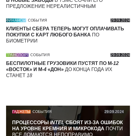
В НОВЫЕ ЗАВОДЫ
В
TSMC
СОЧЛИ ЕГО
ПРЕДЛОЖЕНИЕ НЕРЕАЛИСТИЧНЫМ
ФИНАНСЫ
СОБЫТИЯ
29.09.2024
КЛИЕНТЫ СБЕРА ТЕПЕРЬ МОГУТ ОПЛАЧИВАТЬ
ПОКУПКИ С КАРТ ЛЮБОГО БАНКА
ПО
БИОМЕТРИИ
ТРАНСПОРТ
СОБЫТИЯ
29.09.2024
БЕСПИЛОТНЫЕ ГРУЗОВИКИ ПУСТЯТ ПО М-
12
«ВОСТОК» И М-
4
«ДОН»
ДО КОНЦА ГОДА ИХ
СТАНЕТ
18
ГАДЖЕТЫ
СОБЫТИЯ
29.09.2024
ПРОЦЕССОРЫ
INTEL
СБОЯТ ИЗ-ЗА ОШИБОК
НА УРОВНЕ КРЕМНИЯ И МИКРОКОДА
ПОЧТИ
ВСЕ ЛОМАЮТСЯ НЕПОПРАВИМО