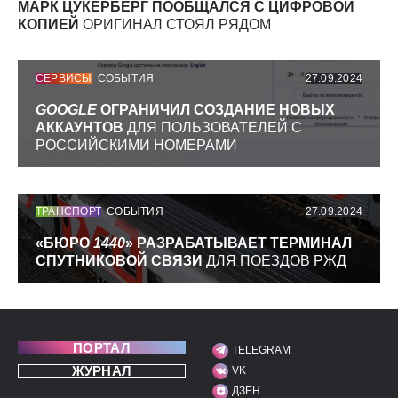
МАРК ЦУКЕРБЕРГ ПООБЩАЛСЯ С ЦИФРОВОЙ
КОПИЕЙ
ОРИГИНАЛ СТОЯЛ РЯДОМ
СЕРВИСЫ
СОБЫТИЯ
27.09.2024
GOOGLE
ОГРАНИЧИЛ СОЗДАНИЕ НОВЫХ
АККАУНТОВ
ДЛЯ ПОЛЬЗОВАТЕЛЕЙ С
РОССИЙСКИМИ НОМЕРАМИ
ТРАНСПОРТ
СОБЫТИЯ
27.09.2024
«БЮРО
1440
» РАЗРАБАТЫВАЕТ ТЕРМИНАЛ
СПУТНИКОВОЙ СВЯЗИ
ДЛЯ ПОЕЗДОВ РЖД
ПОРТАЛ
TELEGRAM
МЫ В СОЦИАЛЬНЫХ С
ЖУРНАЛ
VK
ДЗЕН