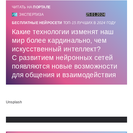
ЧИТАТЬ НА
ПОРТАЛЕ
ИИ
ЭКСПЕРТИЗА
25.01.2024
БЕСПЛАТНЫЕ НЕЙРОСЕТИ
ТОП-
15
ЛУЧШИХ В
2024
ГОДУ
Какие технологии изменят наш
мир более кардинально, чем
искусственный интеллект?
С развитием нейронных сетей
появляются новые возможности
для общения и взаимодействия
Использованные источники:
Unsplash