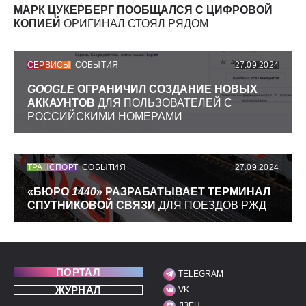
МАРК ЦУКЕРБЕРГ ПООБЩАЛСЯ С ЦИФРОВОЙ
КОПИЕЙ
ОРИГИНАЛ СТОЯЛ РЯДОМ
СЕРВИСЫ
СОБЫТИЯ
27.09.2024
GOOGLE
ОГРАНИЧИЛ СОЗДАНИЕ НОВЫХ
АККАУНТОВ
ДЛЯ ПОЛЬЗОВАТЕЛЕЙ С
РОССИЙСКИМИ НОМЕРАМИ
ТРАНСПОРТ
СОБЫТИЯ
27.09.2024
«БЮРО
1440
» РАЗРАБАТЫВАЕТ ТЕРМИНАЛ
СПУТНИКОВОЙ СВЯЗИ
ДЛЯ ПОЕЗДОВ РЖД
ПОРТАЛ
TELEGRAM
МЫ В СОЦИАЛЬНЫХ С
ЖУРНАЛ
VK
ДЗЕН