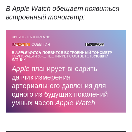
В
Apple
Watch
обещает появиться
встроенный тонометр:
ЧИТАТЬ НА
ПОРТАЛЕ
ГАДЖЕТЫ
СОБЫТИЯ
14.04.2022
В
APPLE
WATCH
ПОЯВИТСЯ ВСТРОЕННЫЙ ТОНОМЕТР
КОРПОРАЦИЯ УЖЕ ТЕСТИРУЕТ СООТВЕТСТВУЮЩИЙ
ДАТЧИК
Apple
планирует внедрить
датчик измерения
артериального давления для
одного из будущих поколений
умных часов
Apple
Watch
Использованные источники: