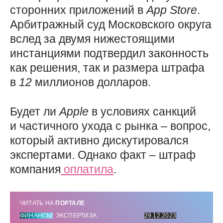
сторонних приложений в
App
Store
.
Арбитражный суд Московского округа
вслед за двумя нижестоящими
инстанциями подтвердил законность
как решения, так и размера штрафа
в
12
миллионов долларов.
Будет ли
Apple
в условиях санкций
и частичного ухода с рынка – вопрос,
который активно дискутировался
экспертами. Однако факт – штраф
компания
оплатила
.
ЧИТАТЬ НА
ПОРТАЛЕ
ФИНАНСЫ
ЭКСПЕРТИЗА
29.12.2023