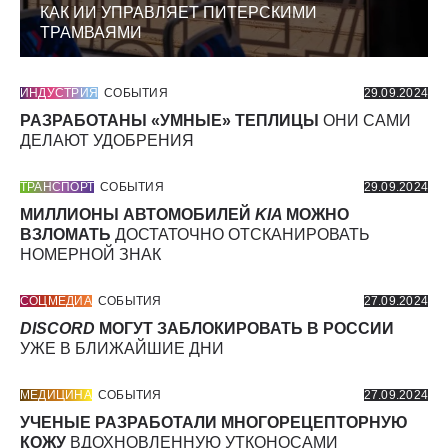
КАК ИИ УПРАВЛЯЕТ ПИТЕРСКИМИ
ТРАМВАЯМИ
ИНДУСТРИЯ
СОБЫТИЯ
29.09.2024
РАЗРАБОТАНЫ «УМНЫЕ» ТЕПЛИЦЫ
ОНИ САМИ
ДЕЛАЮТ УДОБРЕНИЯ
ТРАНСПОРТ
СОБЫТИЯ
29.09.2024
МИЛЛИОНЫ АВТОМОБИЛЕЙ
KIA
МОЖНО
ВЗЛОМАТЬ
ДОСТАТОЧНО ОТСКАНИРОВАТЬ
НОМЕРНОЙ ЗНАК
СОЦМЕДИА
СОБЫТИЯ
27.09.2024
DISCORD
МОГУТ ЗАБЛОКИРОВАТЬ В РОССИИ
УЖЕ В БЛИЖАЙШИЕ ДНИ
МЕДИЦИНА
СОБЫТИЯ
27.09.2024
УЧЕНЫЕ РАЗРАБОТАЛИ МНОГОРЕЦЕПТОРНУЮ
КОЖУ
ВДОХНОВЛЕННУЮ УТКОНОСАМИ