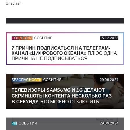
Использованные источники:
Unsplash
СОЦМЕДИА
СОБЫТИЯ
15.12.2023
7
ПРИЧИН ПОДПИСАТЬСЯ НА ТЕЛЕГРАМ-
КАНАЛ «ЦИФРОВОГО ОКЕАНА»
ПЛЮС ОДНА
ПРИЧИНА НЕ ПОДПИСЫВАТЬСЯ
БЕЗОПАСНОСТЬ
СОБЫТИЯ
29.09.2024
ТЕЛЕВИЗОРЫ
SAMSUNG
И
LG
ДЕЛАЮТ
СКРИНШОТЫ КОНТЕНТА НЕСКОЛЬКО РАЗ
В СЕКУНДУ
ЭТО МОЖНО ОТКЛЮЧИТЬ
ИИ
СОБЫТИЯ
29.09.2024