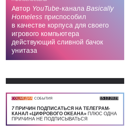
Автор
YouTube-
канала
Basically
Homeless
приспособил
в качестве корпуса для своего
игрового компьютера
действующий сливной бачок
унитаза
Использованные источники:
СОЦМЕДИА
СОБЫТИЯ
15.12.2023
7
ПРИЧИН ПОДПИСАТЬСЯ НА ТЕЛЕГРАМ-
КАНАЛ «ЦИФРОВОГО ОКЕАНА»
ПЛЮС ОДНА
ПРИЧИНА НЕ ПОДПИСЫВАТЬСЯ