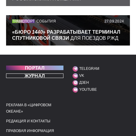
ТРАНСПОРТ
СОБЫТИЯ
27.09.2024
«БЮРО
1440
» РАЗРАБАТЫВАЕТ ТЕРМИНАЛ
СПУТНИКОВОЙ СВЯЗИ
ДЛЯ ПОЕЗДОВ РЖД
ПОРТАЛ
TELEGRAM
МЫ В СОЦИАЛЬНЫХ С
ЖУРНАЛ
VK
ДЗЕН
YOUTUBE
РЕКЛАМА В «ЦИФРОВОМ
ПОЛЕЗНЫЕ ССЫЛКИ
ДОПОЛНИТЕЛЬНАЯ И
ОКЕАНЕ»
РЕДАКЦИЯ И КОНТАКТЫ
ПРАВОВАЯ ИНФОРМАЦИЯ