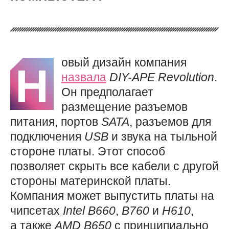
овый дизайн компания
Н
назвала
DIY-APE
Revolution
.
Он предполагает
размещение разъемов
питания, портов
SATA
, разъемов для
подключения
USB
и звука на тыльной
стороне платы. Этот способ
позволяет скрыть все кабели с другой
стороны материнской платы.
Компания может выпустить платы на
чипсетах
Intel
B660
,
B760
и
H610
,
а также
AMD
B650
с принципиально