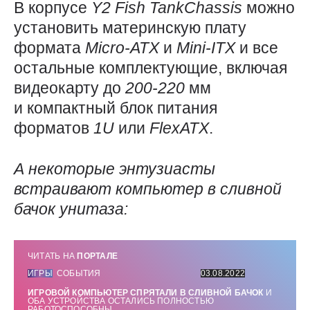
В корпусе
Y2
Fish
TankChassis
можно
установить материнскую плату
формата
Micro-ATX
и
Mini-ITX
и все
остальные комплектующие, включая
видеокарту до
200-220
мм
и компактный блок питания
форматов
1U
или
FlexATX
.
А некоторые энтузиасты
встраивают компьютер в сливной
бачок унитаза:
ЧИТАТЬ НА
ПОРТАЛЕ
ИГРЫ
СОБЫТИЯ
03.08.2022
ИГРОВОЙ КОМПЬЮТЕР СПРЯТАЛИ В СЛИВНОЙ БАЧОК
И
ОБА УСТРОЙСТВА ОСТАЛИСЬ ПОЛНОСТЬЮ
РАБОТОСПОСОБНЫ