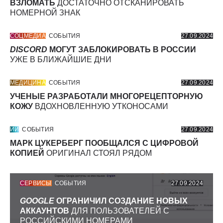
ВЗЛОМАТЬ
ДОСТАТОЧНО ОТСКАНИРОВАТЬ
НОМЕРНОЙ ЗНАК
СОЦМЕДИА
СОБЫТИЯ
27.09.2024
DISCORD
МОГУТ ЗАБЛОКИРОВАТЬ В РОССИИ
УЖЕ В БЛИЖАЙШИЕ ДНИ
МЕДИЦИНА
СОБЫТИЯ
27.09.2024
УЧЕНЫЕ РАЗРАБОТАЛИ МНОГОРЕЦЕПТОРНУЮ
КОЖУ
ВДОХНОВЛЕННУЮ УТКОНОСАМИ
ИИ
СОБЫТИЯ
27.09.2024
МАРК ЦУКЕРБЕРГ ПООБЩАЛСЯ С ЦИФРОВОЙ
КОПИЕЙ
ОРИГИНАЛ СТОЯЛ РЯДОМ
СЕРВИСЫ
СОБЫТИЯ
27.09.2024
GOOGLE
ОГРАНИЧИЛ СОЗДАНИЕ НОВЫХ
АККАУНТОВ
ДЛЯ ПОЛЬЗОВАТЕЛЕЙ С
РОССИЙСКИМИ НОМЕРАМИ