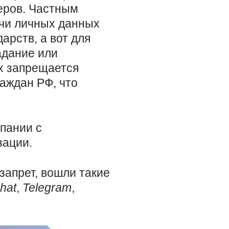
еров. Частным
ачи личных данных
рств, а вот для
адание или
ах запрещается
аждан РФ, что
пании с
зации.
запрет, вошли такие
hat
,
Telegram
,