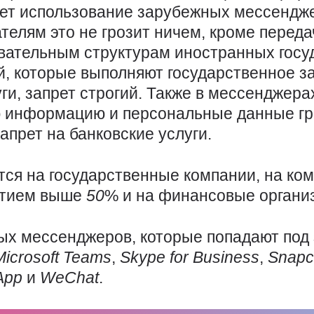
ет использование зарубежных мессендж
телям это не грозит ничем, кроме перед
ательным структурам иностранных госуда
й, которые выполняют государственное з
ги, запрет строгий. Также в мессенджер
 информацию и персональные данные гр
апрет на банковские услуги.
тся на государственные компании, на ком
стием выше
50
% и на финансовые органи
ых мессенджеров, которые попадают под 
Microsoft
Teams
,
Skype
for
Business
,
Snapc
App
и
WeChat
.