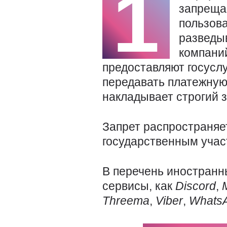
1
запреща
пользова
разведыв
компани
предоставляют госуслу
передавать платежную
накладывает строгий з
Запрет распространяе
государственным уча
В перечень иностранн
сервисы, как
Discord
,
Threema
,
Viber
,
Whats