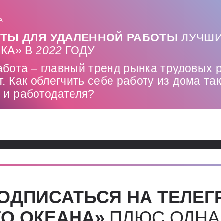
А
ТЫ ДЛЯ УДАЛЕННОЙ РАБОТЫ
ЛУЧШИ
КА» В
2022
ГОДУ
абота – главный тренд рынка трудовых 
т. Как облегчить себе работу из дома так
 и работодателя?
ОДПИСАТЬСЯ НА ТЕЛЕГ
О ОКЕАНА»
ПЛЮС ОДНА