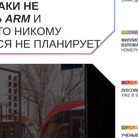
САМИ Д
АКИ НЕ
Ь
ARM
И
ТО НИКОМУ
ТРАНСП
СЯ НЕ ПЛАНИРУЕТ
МИЛЛИ
ВЗЛОМА
НОМЕРН
СОЦМЕД
DISCOR
УЖЕ В 
МЕДИЦИ
УЧЕНЫЕ