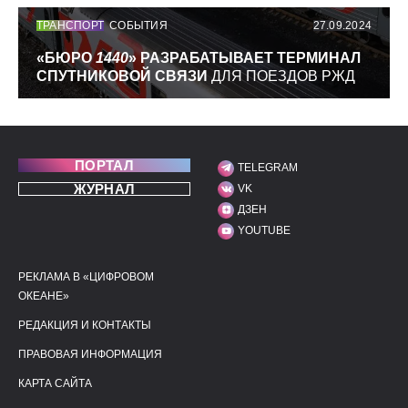
ТРАНСПОРТ
СОБЫТИЯ
27.09.2024
«БЮРО
1440
» РАЗРАБАТЫВАЕТ ТЕРМИНАЛ
СПУТНИКОВОЙ СВЯЗИ
ДЛЯ ПОЕЗДОВ РЖД
ПОРТАЛ
TELEGRAM
МЫ В СОЦИАЛЬНЫХ С
ЖУРНАЛ
VK
ДЗЕН
YOUTUBE
РЕКЛАМА В «ЦИФРОВОМ
ПОЛЕЗНЫЕ ССЫЛКИ
ДОПОЛНИТЕЛЬНАЯ И
ОКЕАНЕ»
РЕДАКЦИЯ И КОНТАКТЫ
ПРАВОВАЯ ИНФОРМАЦИЯ
КАРТА САЙТА