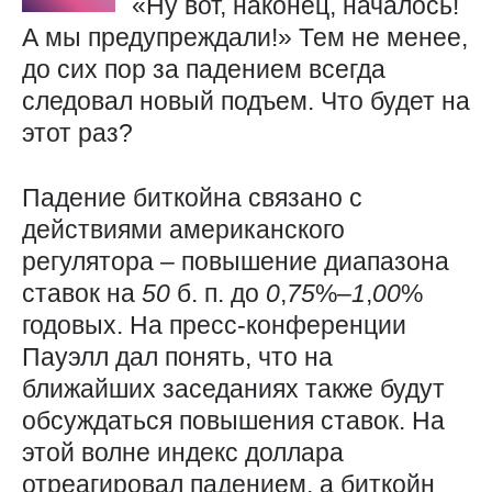
«Ну вот, наконец, началось!
А мы предупреждали!» Тем не менее,
до сих пор за падением всегда
следовал новый подъем. Что будет на
этот раз?
Падение биткойна связано с
действиями американского
регулятора – повышение диапазона
ставок на
50
б. п. до
0
,
75
%–
1
,
00
%
годовых. На пресс-конференции
Пауэлл дал понять, что на
ближайших заседаниях также будут
обсуждаться повышения ставок. На
этой волне индекс доллара
отреагировал падением, а биткойн