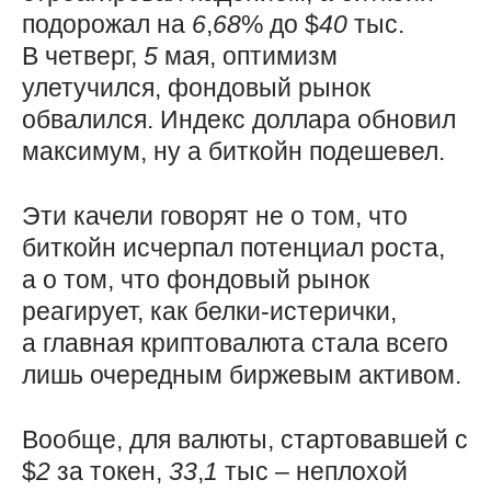
подорожал на
6
,
68
% до $
40
тыс.
В четверг,
5
мая, оптимизм
улетучился, фондовый рынок
обвалился. Индекс доллара обновил
максимум, ну а биткойн подешевел.
Эти качели говорят не о том, что
биткойн исчерпал потенциал роста,
а о том, что фондовый рынок
реагирует, как белки-истерички,
а главная криптовалюта стала всего
лишь очередным биржевым активом.
Вообще, для валюты, стартовавшей с
$
2
за токен,
33
,
1
тыс – неплохой