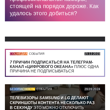
стоящей на порядок дороже. Как
удалось этого добиться?
Использованные источники:
СОЦМЕДИА
СОБЫТИЯ
15.12.2023
7
ПРИЧИН ПОДПИСАТЬСЯ НА ТЕЛЕГРАМ-
КАНАЛ «ЦИФРОВОГО ОКЕАНА»
ПЛЮС ОДНА
ПРИЧИНА НЕ ПОДПИСЫВАТЬСЯ
БЕЗОПАСНОСТЬ
СОБЫТИЯ
29.09.2024
ТЕЛЕВИЗОРЫ
SAMSUNG
И
LG
ДЕЛАЮТ
СКРИНШОТЫ КОНТЕНТА НЕСКОЛЬКО РАЗ
В СЕКУНДУ
ЭТО МОЖНО ОТКЛЮЧИТЬ