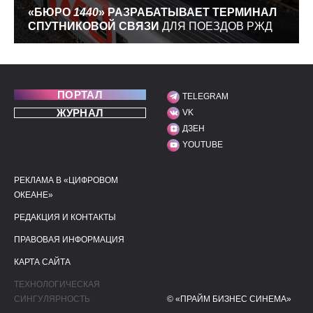
«БЮРО
1440
» РАЗРАБАТЫВАЕТ ТЕРМИНАЛ
СПУТНИКОВОЙ СВЯЗИ
ДЛЯ ПОЕЗДОВ РЖД
ПОРТАЛ
TELEGRAM
МЫ В СОЦИАЛЬНЫХ С
ЖУРНАЛ
VK
ДЗЕН
YOUTUBE
РЕКЛАМА В «ЦИФРОВОМ
ПОЛЕЗНЫЕ ССЫЛКИ
ДОПОЛНИТЕЛЬНАЯ И
ОКЕАНЕ»
РЕДАКЦИЯ И КОНТАКТЫ
ПРАВОВАЯ ИНФОРМАЦИЯ
КАРТА САЙТА
ТЕХНОЛОГИЧЕСКАЯ
СИНГУЛЯРНОСТЬ
© «ПРАЙМ БИЗНЕС СИНЕМА»