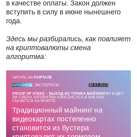
в качестве оплаты. Закон должен
вступить в силу в июне нынешнего
года.
Здесь мы разбирались, как повлияет
на криптовалюты смена
алгоритма:
ЧИТАТЬ НА
ПОРТАЛЕ
ФИНАНСЫ
ЭКСПЕРТИЗА
30.03.2023
PROOF
OF
STAKE
– ВЫХОД ИЗ ТУПИКА МАЙНИНГА?
БУДЕТ
ЛИ СМЕНА АЛГОРИТМА КОНСЕНСУСА И КАК ОНА
СКАЖЕТСЯ НА КРИПТЕ
Традиционный майнинг на
видеокартах постепенно
становится из бустера
криптовалют их тормозом.