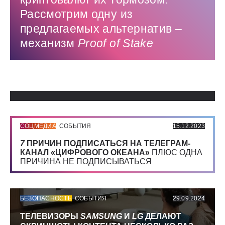
Рассмотрим одну из
предлагаемых альтернатив –
механизм
Proof
of
Stake
Использованные источники:
СОЦМЕДИА
СОБЫТИЯ
15.12.2023
7
ПРИЧИН ПОДПИСАТЬСЯ НА ТЕЛЕГРАМ-
КАНАЛ «ЦИФРОВОГО ОКЕАНА»
ПЛЮС ОДНА
ПРИЧИНА НЕ ПОДПИСЫВАТЬСЯ
БЕЗОПАСНОСТЬ
СОБЫТИЯ
29.09.2024
ТЕЛЕВИЗОРЫ
SAMSUNG
И
LG
ДЕЛАЮТ