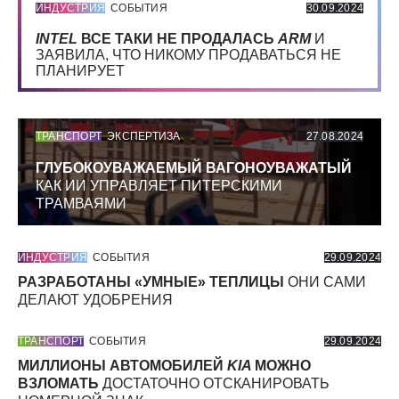
ИНДУСТРИЯ
СОБЫТИЯ
30.09.2024
INTEL
ВСЕ ТАКИ НЕ ПРОДАЛАСЬ
ARM
И
ЗАЯВИЛА, ЧТО НИКОМУ ПРОДАВАТЬСЯ НЕ
ПЛАНИРУЕТ
ТРАНСПОРТ
ЭКСПЕРТИЗА
27.08.2024
ГЛУБОКОУВАЖАЕМЫЙ ВАГОНОУВАЖАТЫЙ
КАК ИИ УПРАВЛЯЕТ ПИТЕРСКИМИ
ТРАМВАЯМИ
ИНДУСТРИЯ
СОБЫТИЯ
29.09.2024
РАЗРАБОТАНЫ «УМНЫЕ» ТЕПЛИЦЫ
ОНИ САМИ
ДЕЛАЮТ УДОБРЕНИЯ
ТРАНСПОРТ
СОБЫТИЯ
29.09.2024
МИЛЛИОНЫ АВТОМОБИЛЕЙ
KIA
МОЖНО
ВЗЛОМАТЬ
ДОСТАТОЧНО ОТСКАНИРОВАТЬ