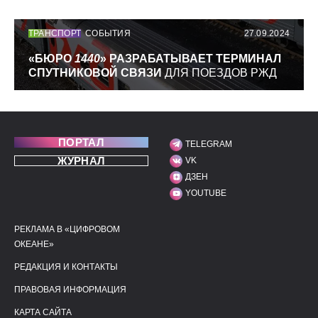
ТРАНСПОРТ
СОБЫТИЯ
27.09.2024
«БЮРО
1440
» РАЗРАБАТЫВАЕТ ТЕРМИНАЛ
СПУТНИКОВОЙ СВЯЗИ
ДЛЯ ПОЕЗДОВ РЖД
ПОРТАЛ
TELEGRAM
МЫ В СОЦИАЛЬНЫХ С
ЖУРНАЛ
VK
ДЗЕН
YOUTUBE
РЕКЛАМА В «ЦИФРОВОМ
ПОЛЕЗНЫЕ ССЫЛКИ
ДОПОЛНИТЕЛЬНАЯ И
ОКЕАНЕ»
РЕДАКЦИЯ И КОНТАКТЫ
ПРАВОВАЯ ИНФОРМАЦИЯ
КАРТА САЙТА