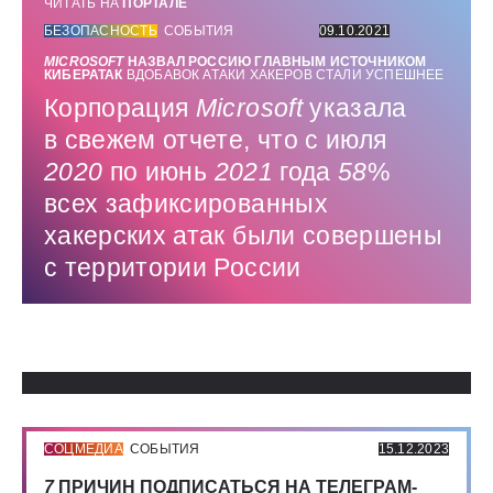
ЧИТАТЬ НА
ПОРТАЛЕ
БЕЗОПАСНОСТЬ
СОБЫТИЯ
09.10.2021
MICROSOFT
НАЗВАЛ РОССИЮ ГЛАВНЫМ ИСТОЧНИКОМ
КИБЕРАТАК
ВДОБАВОК АТАКИ ХАКЕРОВ СТАЛИ УСПЕШНЕЕ
Корпорация
Microsoft
указала
в свежем отчете, что с июля
2020
по июнь
2021
года
58
%
всех зафиксированных
хакерских атак были совершены
с территории России
Использованные источники:
СОЦМЕДИА
СОБЫТИЯ
15.12.2023
7
ПРИЧИН ПОДПИСАТЬСЯ НА ТЕЛЕГРАМ-