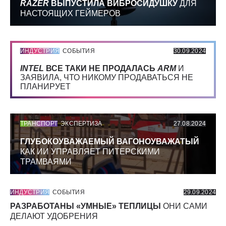
RAZER
ВЫПУСТИЛА ВИБРОСИДУШКУ
ДЛЯ
НАСТОЯЩИХ ГЕЙМЕРОВ
ИНДУСТРИЯ
СОБЫТИЯ
30.09.2024
INTEL
ВСЕ ТАКИ НЕ ПРОДАЛАСЬ
ARM
И
ЗАЯВИЛА, ЧТО НИКОМУ ПРОДАВАТЬСЯ НЕ
ПЛАНИРУЕТ
ТРАНСПОРТ
ЭКСПЕРТИЗА
27.08.2024
ГЛУБОКОУВАЖАЕМЫЙ ВАГОНОУВАЖАТЫЙ
КАК ИИ УПРАВЛЯЕТ ПИТЕРСКИМИ
ТРАМВАЯМИ
ИНДУСТРИЯ
СОБЫТИЯ
29.09.2024
РАЗРАБОТАНЫ «УМНЫЕ» ТЕПЛИЦЫ
ОНИ САМИ
ДЕЛАЮТ УДОБРЕНИЯ