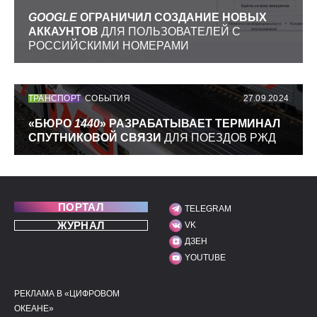
GOOGLE
ОГРАНИЧИЛ СОЗДАНИЕ НОВЫХ
АККАУНТОВ
ДЛЯ ПОЛЬЗОВАТЕЛЕЙ С
РОССИЙСКИМИ НОМЕРАМИ
ТРАНСПОРТ
СОБЫТИЯ
27.09.2024
«БЮРО
1440
» РАЗРАБАТЫВАЕТ ТЕРМИНАЛ
СПУТНИКОВОЙ СВЯЗИ
ДЛЯ ПОЕЗДОВ РЖД
ПОРТАЛ
TELEGRAM
МЫ В СОЦИАЛЬНЫХ С
ЖУРНАЛ
VK
ДЗЕН
YOUTUBE
РЕКЛАМА В «ЦИФРОВОМ
ПОЛЕЗНЫЕ ССЫЛКИ
ДОПОЛНИТЕЛЬНАЯ И
ОКЕАНЕ»