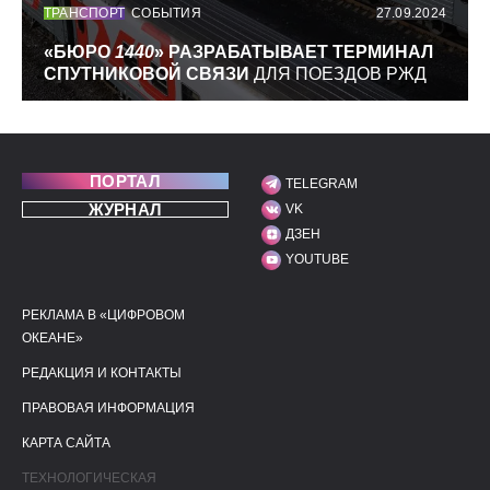
ТРАНСПОРТ
СОБЫТИЯ
27.09.2024
«БЮРО
1440
» РАЗРАБАТЫВАЕТ ТЕРМИНАЛ
СПУТНИКОВОЙ СВЯЗИ
ДЛЯ ПОЕЗДОВ РЖД
ПОРТАЛ
TELEGRAM
МЫ В СОЦИАЛЬНЫХ С
ЖУРНАЛ
VK
ДЗЕН
YOUTUBE
РЕКЛАМА В «ЦИФРОВОМ
ПОЛЕЗНЫЕ ССЫЛКИ
ДОПОЛНИТЕЛЬНАЯ И
ОКЕАНЕ»
РЕДАКЦИЯ И КОНТАКТЫ
ПРАВОВАЯ ИНФОРМАЦИЯ
КАРТА САЙТА
ТЕХНОЛОГИЧЕСКАЯ