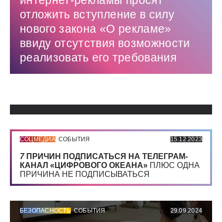
интернет-рекламы просят
отложить вступление в силу
нового закона «О рекламе»
ввиду отсутствия возможности
реализовать его требования
Использованные источники:
СОЦМЕДИА
СОБЫТИЯ
15.12.2023
7
ПРИЧИН ПОДПИСАТЬСЯ НА ТЕЛЕГРАМ-
КАНАЛ «ЦИФРОВОГО ОКЕАНА»
ПЛЮС ОДНА
ПРИЧИНА НЕ ПОДПИСЫВАТЬСЯ
БЕЗОПАСНОСТЬ
СОБЫТИЯ
29.09.2024