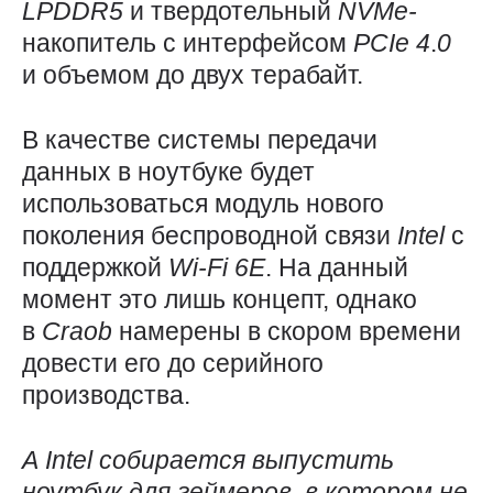
LPDDR5
и твердотельный
NVMe-
накопитель с интерфейсом
PCIe 4
.
0
и объемом до двух терабайт.
В качестве системы передачи
данных в ноутбуке будет
использоваться модуль нового
поколения беспроводной связи
Intel
с
поддержкой
Wi-Fi 6
E
. На данный
момент это лишь концепт, однако
в
Craob
намерены в скором времени
довести его до серийного
производства.
А
Intel
собирается выпустить
ноутбук для геймеров, в котором не