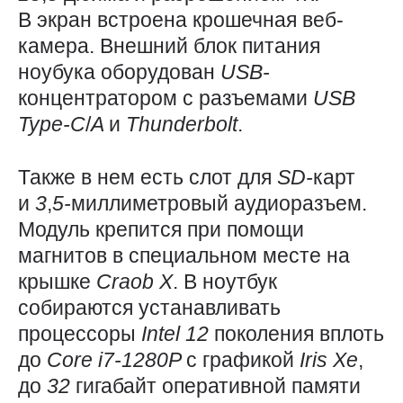
В экран встроена крошечная веб-
камера. Внешний блок питания
ноубука оборудован
USB-
концентратором с разъемами
USB
Type-C
/
A
и
Thunderbolt
.
Также в нем есть слот для
SD-
карт
и
3
,
5-
миллиметровый аудиоразъем.
Модуль крепится при помощи
магнитов в специальном месте на
крышке
Craob
X
. В ноутбук
собираются устанавливать
процессоры
Intel 12
поколения вплоть
до
Core
i7-1280P
с графикой
Iris
Xe
,
до
32
гигабайт оперативной памяти