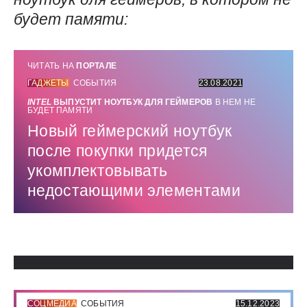
будет памяти:
ЧИТАТЬ НА
ПОРТАЛЕ
ГАДЖЕТЫ
СОБЫТИЯ
23.08.2021
INTEL
ВЫПУСТИТ НОУТБУК ДЛЯ ГЕЙМЕРОВ
В НЕМ НЕ
БУДЕТ ПАМЯТИ
Новый геймерский ноутбук
после покупки придется
укомплектовывать
недостающими элементами
Использованные источники:
СОЦМЕДИА
СОБЫТИЯ
15.12.2023