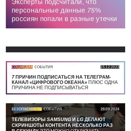
Эксперты подсчитали, что
персональные данные
75
%
россиян попали в разные утечки
Использованные источники:
СОЦМЕДИА
СОБЫТИЯ
15.12.2023
7
ПРИЧИН ПОДПИСАТЬСЯ НА ТЕЛЕГРАМ-
КАНАЛ «ЦИФРОВОГО ОКЕАНА»
ПЛЮС ОДНА
ПРИЧИНА НЕ ПОДПИСЫВАТЬСЯ
БЕЗОПАСНОСТЬ
СОБЫТИЯ
29.09.2024
ТЕЛЕВИЗОРЫ
SAMSUNG
И
LG
ДЕЛАЮТ
СКРИНШОТЫ КОНТЕНТА НЕСКОЛЬКО РАЗ