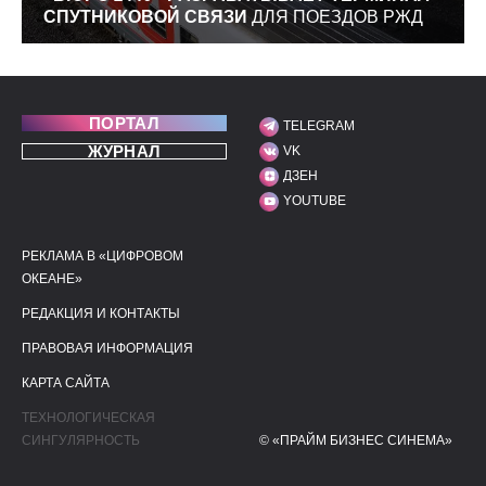
СПУТНИКОВОЙ СВЯЗИ
ДЛЯ ПОЕЗДОВ РЖД
ПОРТАЛ
TELEGRAM
МЫ В СОЦИАЛЬНЫХ С
ЖУРНАЛ
VK
ДЗЕН
YOUTUBE
РЕКЛАМА В «ЦИФРОВОМ
ПОЛЕЗНЫЕ ССЫЛКИ
ДОПОЛНИТЕЛЬНАЯ И
ОКЕАНЕ»
РЕДАКЦИЯ И КОНТАКТЫ
ПРАВОВАЯ ИНФОРМАЦИЯ
КАРТА САЙТА
ТЕХНОЛОГИЧЕСКАЯ
СИНГУЛЯРНОСТЬ
© «ПРАЙМ БИЗНЕС СИНЕМА»