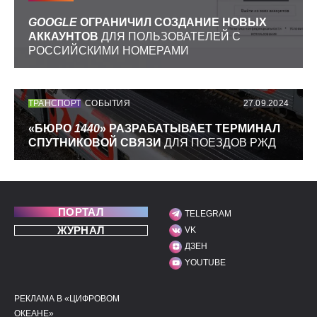
GOOGLE
ОГРАНИЧИЛ СОЗДАНИЕ НОВЫХ
АККАУНТОВ
ДЛЯ ПОЛЬЗОВАТЕЛЕЙ С
РОССИЙСКИМИ НОМЕРАМИ
ТРАНСПОРТ
СОБЫТИЯ
27.09.2024
«БЮРО
1440
» РАЗРАБАТЫВАЕТ ТЕРМИНАЛ
СПУТНИКОВОЙ СВЯЗИ
ДЛЯ ПОЕЗДОВ РЖД
ПОРТАЛ
TELEGRAM
МЫ В СОЦИАЛЬНЫХ С
ЖУРНАЛ
VK
ДЗЕН
YOUTUBE
РЕКЛАМА В «ЦИФРОВОМ
ПОЛЕЗНЫЕ ССЫЛКИ
ДОПОЛНИТЕЛЬНАЯ И
ОКЕАНЕ»