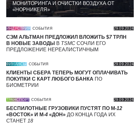
МОНИТОРИНГА И ОЧИСТКИ ВОЗДУХА ОТ
«НОРНИКЕЛЯ»
ИНДУСТРИЯ
СОБЫТИЯ
29.09.2024
СЭМ АЛЬТМАН ПРЕДЛОЖИЛ ВЛОЖИТЬ $
7
ТРЛН
В НОВЫЕ ЗАВОДЫ
В
TSMC
СОЧЛИ ЕГО
ПРЕДЛОЖЕНИЕ НЕРЕАЛИСТИЧНЫМ
ФИНАНСЫ
СОБЫТИЯ
29.09.2024
КЛИЕНТЫ СБЕРА ТЕПЕРЬ МОГУТ ОПЛАЧИВАТЬ
ПОКУПКИ С КАРТ ЛЮБОГО БАНКА
ПО
БИОМЕТРИИ
ТРАНСПОРТ
СОБЫТИЯ
29.09.2024
БЕСПИЛОТНЫЕ ГРУЗОВИКИ ПУСТЯТ ПО М-
12
«ВОСТОК» И М-
4
«ДОН»
ДО КОНЦА ГОДА ИХ
СТАНЕТ
18