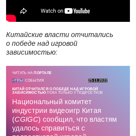
Китайские власти отчитались
о победе над игровой
зависимостью:
ЧИТАТЬ НА
ПОРТАЛЕ
ИГРЫ
СОБЫТИЯ
25.11.2022
КИТАЙ ОТЧИТАЛСЯ О ПОБЕДЕ НАД ИГРОВОЙ
ЗАВИСИМОСТЬЮ
ПОКА ТОЛЬКО У ПОДРОСТКОВ
Национальный комитет
индустрии видеоигр Китая
(
CGIGC
) сообщил, что властям
удалось справиться с