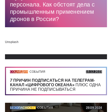
персонала. Как обстоят дела с
промышленным применением
дронов в России?
Использованные источники:
Unsplash
СОЦМЕДИА
СОБЫТИЯ
15.12.2023
7
ПРИЧИН ПОДПИСАТЬСЯ НА ТЕЛЕГРАМ-
КАНАЛ «ЦИФРОВОГО ОКЕАНА»
ПЛЮС ОДНА
ПРИЧИНА НЕ ПОДПИСЫВАТЬСЯ
БЕЗОПАСНОСТЬ
СОБЫТИЯ
29.09.2024