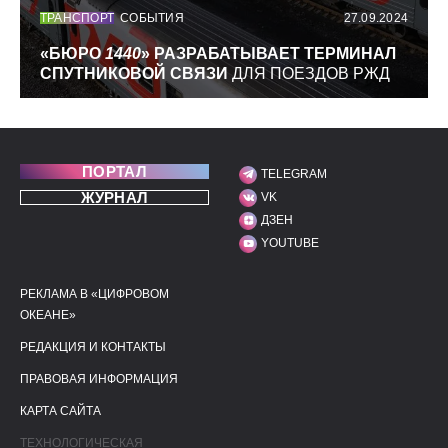
ТРАНСПОРТ
СОБЫТИЯ
27.09.2024
«БЮРО
1440
» РАЗРАБАТЫВАЕТ ТЕРМИНАЛ
СПУТНИКОВОЙ СВЯЗИ
ДЛЯ ПОЕЗДОВ РЖД
ПОРТАЛ
TELEGRAM
МЫ В СОЦИАЛЬНЫХ С
ЖУРНАЛ
VK
ДЗЕН
YOUTUBE
РЕКЛАМА В «ЦИФРОВОМ
ПОЛЕЗНЫЕ ССЫЛКИ
ДОПОЛНИТЕЛЬНАЯ И
ОКЕАНЕ»
РЕДАКЦИЯ И КОНТАКТЫ
ПРАВОВАЯ ИНФОРМАЦИЯ
КАРТА САЙТА
ТЕХНОЛОГИЧЕСКАЯ