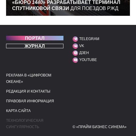
«БЮРО
1440
» РАЗРАБАТЫВАЕТ ТЕРМИНАЛ
СПУТНИКОВОЙ СВЯЗИ
ДЛЯ ПОЕЗДОВ РЖД
ПОРТАЛ
TELEGRAM
МЫ В СОЦИАЛЬНЫХ С
ЖУРНАЛ
VK
ДЗЕН
YOUTUBE
РЕКЛАМА В «ЦИФРОВОМ
ПОЛЕЗНЫЕ ССЫЛКИ
ДОПОЛНИТЕЛЬНАЯ И
ОКЕАНЕ»
РЕДАКЦИЯ И КОНТАКТЫ
ПРАВОВАЯ ИНФОРМАЦИЯ
КАРТА САЙТА
ТЕХНОЛОГИЧЕСКАЯ
СИНГУЛЯРНОСТЬ
© «ПРАЙМ БИЗНЕС СИНЕМА»