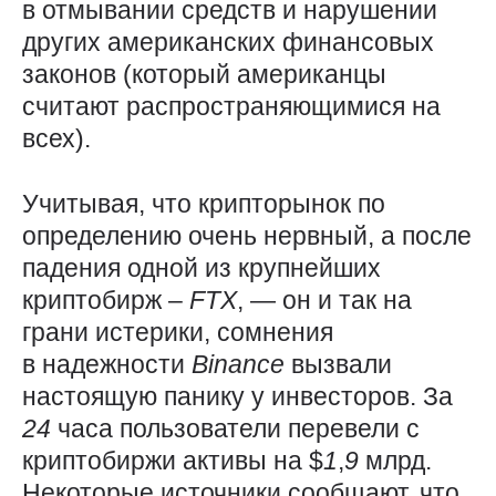
в отмывании средств и нарушении
других американских финансовых
законов (который американцы
считают распространяющимися на
всех).
Учитывая, что крипторынок по
определению очень нервный, а после
падения одной из крупнейших
криптобирж –
FTX
, — он и так на
грани истерики, сомнения
в надежности
Binance
вызвали
настоящую панику у инвесторов. За
24
часа пользователи перевели с
криптобиржи активы на $
1
,
9
млрд.
Некоторые источники сообщают, что