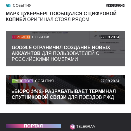
ИИ
СОБЫТИЯ
27.09.2024
МАРК ЦУКЕРБЕРГ ПООБЩАЛСЯ С ЦИФРОВОЙ
КОПИЕЙ
ОРИГИНАЛ СТОЯЛ РЯДОМ
СЕРВИСЫ
СОБЫТИЯ
27.09.2024
GOOGLE
ОГРАНИЧИЛ СОЗДАНИЕ НОВЫХ
АККАУНТОВ
ДЛЯ ПОЛЬЗОВАТЕЛЕЙ С
РОССИЙСКИМИ НОМЕРАМИ
ТРАНСПОРТ
СОБЫТИЯ
27.09.2024
«БЮРО
1440
» РАЗРАБАТЫВАЕТ ТЕРМИНАЛ
СПУТНИКОВОЙ СВЯЗИ
ДЛЯ ПОЕЗДОВ РЖД
ПОРТАЛ
TELEGRAM
МЫ В СОЦИАЛЬНЫХ С