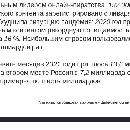
льным лидером онлайн-пиратства.
132 00
ского контента зарегистрировано с январ
 Ухудшила ситуацию пандемия:
2020
год п
ным контентом рекордную посещаемость
на
16
%. Наибольшим спросом пользовали
ллиардов раз.
евять месяцев
2021
года пришлось
13
,
6
м
На втором месте Россия с
7
,
2
миллиарда с
 ​примерно по шесть миллиардов.
Использованные источники:
Материал опубликован в журнале «Цифровой океан» №