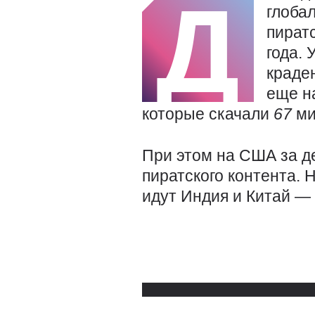
Д
глоба
пират
года.
краде
еще 
которые скачали
67
ми
При этом на США за д
пиратского контента. 
идут Индия и Китай —