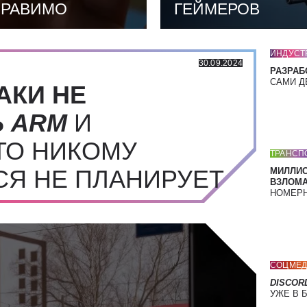
ПРАВИМО
ГЕЙМЕРОВ
ИНДУСТ
30.09.2024
РАЗРАБ
САМИ Д
АКИ НЕ
Ь
ARM
И
ТО НИКОМУ
ТРАНСП
СЯ НЕ ПЛАНИРУЕТ
МИЛЛИ
ВЗЛОМА
НОМЕРН
СОЦМЕД
DISCOR
УЖЕ В 