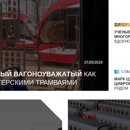
МЕДИЦИ
УЧЕНЫЕ
МНОГО
ВДОХНО
27.08.2024
ИИ
СОБ
МЫЙ ВАГОНОУВАЖАТЫЙ
КАК
МАРК Ц
ТЕРСКИМИ ТРАМВАЯМИ
ЦИФРОВ
РЯДОМ