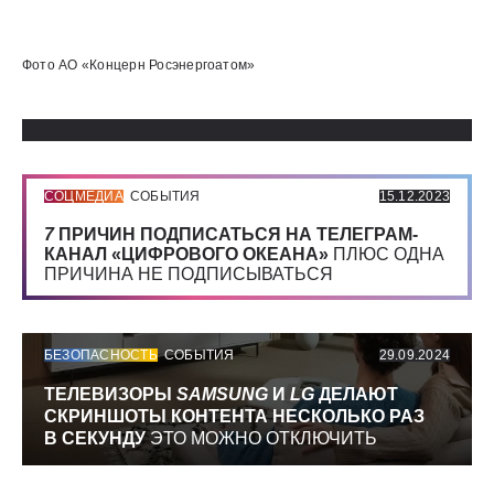
Использованные источники:
Фото АО «Концерн Росэнергоатом»
СОЦМЕДИА
СОБЫТИЯ
15.12.2023
7
ПРИЧИН ПОДПИСАТЬСЯ НА ТЕЛЕГРАМ-
КАНАЛ «ЦИФРОВОГО ОКЕАНА»
ПЛЮС ОДНА
ПРИЧИНА НЕ ПОДПИСЫВАТЬСЯ
БЕЗОПАСНОСТЬ
СОБЫТИЯ
29.09.2024
ТЕЛЕВИЗОРЫ
SAMSUNG
И
LG
ДЕЛАЮТ
СКРИНШОТЫ КОНТЕНТА НЕСКОЛЬКО РАЗ
В СЕКУНДУ
ЭТО МОЖНО ОТКЛЮЧИТЬ