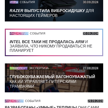
ИГРЫ
СОБЫТИЯ
30.09.2024
RAZER
ВЫПУСТИЛА ВИБРОСИДУШКУ
ДЛЯ
НАСТОЯЩИХ ГЕЙМЕРОВ
ИНДУСТРИЯ
СОБЫТИЯ
30.09.2024
INTEL
ВСЕ ТАКИ НЕ ПРОДАЛАСЬ
ARM
И
ЗАЯВИЛА, ЧТО НИКОМУ ПРОДАВАТЬСЯ НЕ
ПЛАНИРУЕТ
ТРАНСПОРТ
ЭКСПЕРТИЗА
27.08.2024
ГЛУБОКОУВАЖАЕМЫЙ ВАГОНОУВАЖАТЫЙ
КАК ИИ УПРАВЛЯЕТ ПИТЕРСКИМИ
ТРАМВАЯМИ
ИНДУСТРИЯ
СОБЫТИЯ
29.09.2024
РАЗРАБОТАНЫ «УМНЫЕ» ТЕПЛИЦЫ
ОНИ САМИ