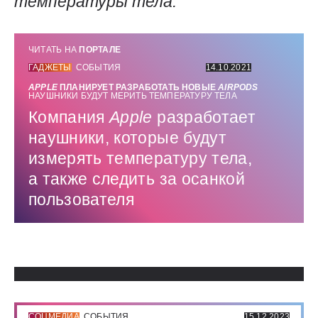
температуры тела:
ЧИТАТЬ НА
ПОРТАЛЕ
ГАДЖЕТЫ
СОБЫТИЯ
14.10.2021
APPLE
ПЛАНИРУЕТ РАЗРАБОТАТЬ НОВЫЕ
AIRPODS
НАУШНИКИ БУДУТ МЕРИТЬ ТЕМПЕРАТУРУ ТЕЛА
Компания
Apple
разработает
наушники, которые будут
измерять температуру тела,
а также следить за осанкой
пользователя
Использованные источники:
СОЦМЕДИА
СОБЫТИЯ
15.12.2023