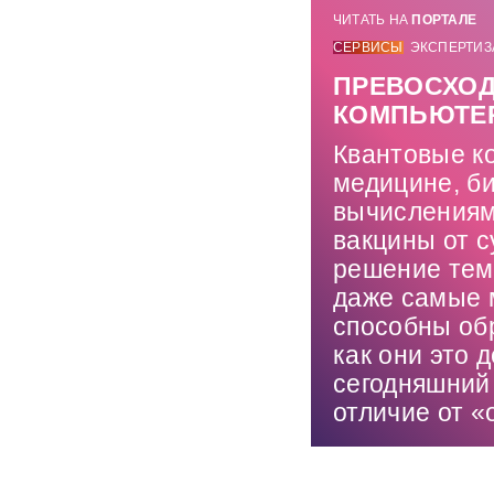
ЧИТАТЬ НА
ПОРТАЛЕ
СЕРВИСЫ
ЭКСПЕРТИЗ
ПРЕВОСХОД
КОМПЬЮТЕР
Квантовые к
медицине, би
вычислениям
вакцины от с
решение тем 
даже самые 
способны об
как они это
сегодняшний 
отличие от 