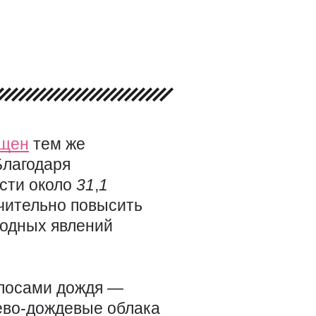
щен
тем же
Благодаря
сти около
31
,
1
чительно повысить
годных явлений
лосами дождя —
ево-дождевые облака