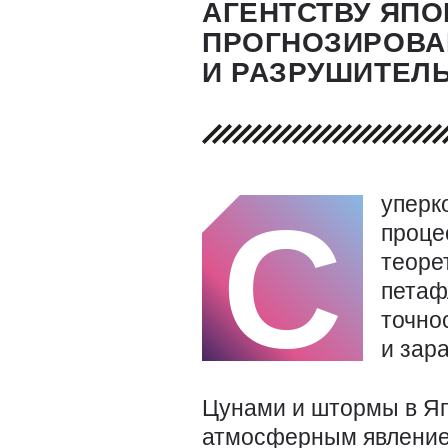
АГЕНТСТВУ ЯП
ПРОГНОЗИРОВА
И РАЗРУШИТЕЛ
уперк
С
проц
теоре
петаф
точно
и зар
Цунами и штормы в Я
атмосферным явлением