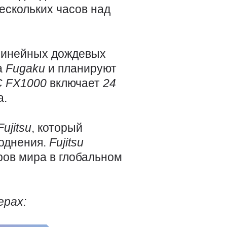
ескольких часов над
 линейных дождевых
а
Fugaku
и планируют
C
FX1000
включает
24
а.
Fujitsu
, который
воднения.
Fujitsu
ов мира в глобальном
ерах: