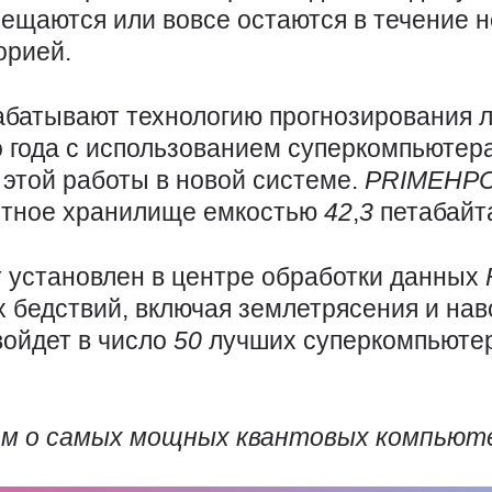
ещаются или вовсе остаются в течение н
орией.
абатывают технологию прогнозирования
о года с использованием суперкомпьютер
 этой работы в новой системе.
PRIMEHP
стное хранилище емкостью
42
,
3
петабайт
 установлен в центре обработки данных
 бедствий, включая землетрясения и на
войдет в число
50
лучших суперкомпьютер
ем о самых мощных квантовых компьют