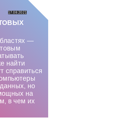
17.08.2021
НТОВЫХ
областях —
нтовым
атывать
же найти
ут справиться
компьютеры
данных, но
 мощных на
, в чем их