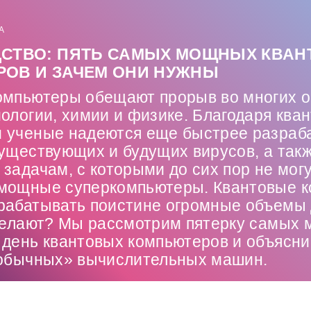
А
СТВО: ПЯТЬ САМЫХ МОЩНЫХ КВА
ОВ И ЗАЧЕМ ОНИ НУЖНЫ
омпьютеры обещают прорыв во многих 
ологии, химии и физике. Благодаря ква
 ученые надеются еще быстрее разраб
уществующих и будущих вирусов, а так
задачам, с которыми до сих пор не мог
мощные суперкомпьютеры. Квантовые 
рабатывать поистине огромные объемы 
 делают? Мы рассмотрим пятерку самых
день квантовых компьютеров и объясним
«обычных» вычислительных машин.