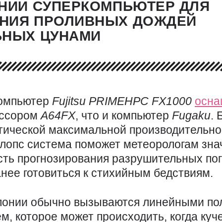
ОНИИ СУПЕРКОМПЬЮТЕР ДЛЯ
НИЯ ПРОЛИВНЫХ ДОЖДЕЙ
ЬНЫХ ЦУНАМИ
омпьютер
Fujitsu
PRIMEHPC
FX1000
осна
ессором
A64FX
, что и компьютер
Fugaku
. 
тической максимальной производительно
лопс система поможет метеорологам зна
сть прогнозирования разрушительных по
анее готовиться к стихийным бедствиям.
понии обычно вызываются линейными по
, которое может происходить, когда куч