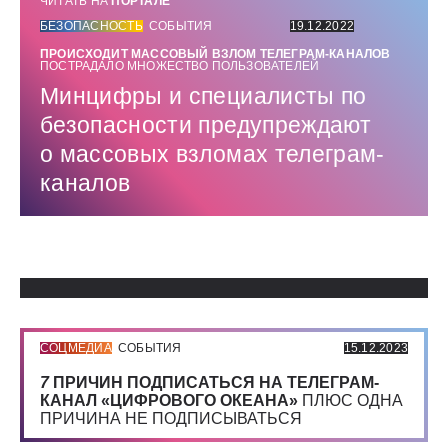
ЧИТАТЬ НА
ПОРТАЛЕ
БЕЗОПАСНОСТЬ
СОБЫТИЯ
19.12.2022
ПРОИСХОДИТ МАССОВЫЙ ВЗЛОМ ТЕЛЕГРАМ-КАНАЛОВ
ПОСТРАДАЛО МНОЖЕСТВО ПОЛЬЗОВАТЕЛЕЙ
Минцифры и специалисты по
безопасности предупреждают
о массовых взломах телеграм-
каналов
Использованные источники:
СОЦМЕДИА
СОБЫТИЯ
15.12.2023
7
ПРИЧИН ПОДПИСАТЬСЯ НА ТЕЛЕГРАМ-
КАНАЛ «ЦИФРОВОГО ОКЕАНА»
ПЛЮС ОДНА
ПРИЧИНА НЕ ПОДПИСЫВАТЬСЯ