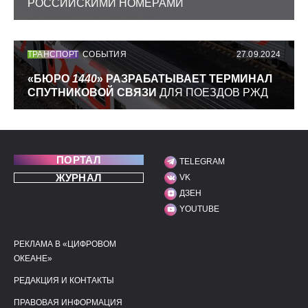
РОССИЙСКИМИ НОМЕРАМИ
ТРАНСПОРТ
СОБЫТИЯ
27.09.2024
«БЮРО
1440
» РАЗРАБАТЫВАЕТ ТЕРМИНАЛ
СПУТНИКОВОЙ СВЯЗИ
ДЛЯ ПОЕЗДОВ РЖД
ПОРТАЛ
TELEGRAM
МЫ В СОЦИАЛЬНЫХ С
ЖУРНАЛ
VK
ДЗЕН
YOUTUBE
РЕКЛАМА В «ЦИФРОВОМ
ПОЛЕЗНЫЕ ССЫЛКИ
ДОПОЛНИТЕЛЬНАЯ И
ОКЕАНЕ»
РЕДАКЦИЯ И КОНТАКТЫ
ПРАВОВАЯ ИНФОРМАЦИЯ