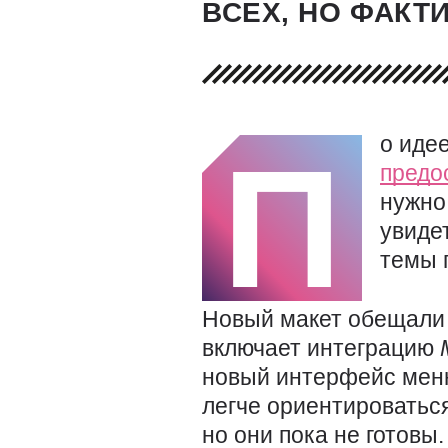
ВСЕХ, НО ФАКТ
о иде
П
предо
нужно
увиде
темы 
Новый макет обещали 
включает интеграцию
новый интерфейс меню
легче ориентироватьс
но они пока не готовы.