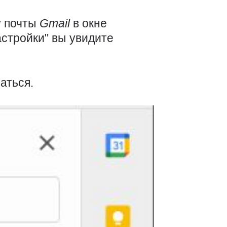
у почты
Gmail
в окне
астройки" вы увидите
аться.