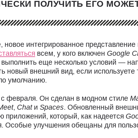
ИЧЕСКИ ПОЛУЧИТЬ ЕГО МОЖЕ
е, новое интегрированное представление
ставляться
всем, у кого включен
Google
C
 выполнить еще несколько условий — на
ть новый внешний вид, если используете
по умолчанию.
с февраля. Он сделан в модном стиле
Ma
Meet
,
Chat
и
Spaces
. Обновленный внешн
 приложений, который, как надеется
Goo
я. Особые улучшения обещаны для польз