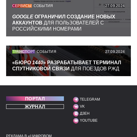
СЕРВИСЫ
СОБЫТИЯ
27.09.2024
GOOGLE
ОГРАНИЧИЛ СОЗДАНИЕ НОВЫХ
АККАУНТОВ
ДЛЯ ПОЛЬЗОВАТЕЛЕЙ С
РОССИЙСКИМИ НОМЕРАМИ
ТРАНСПОРТ
СОБЫТИЯ
27.09.2024
«БЮРО
1440
» РАЗРАБАТЫВАЕТ ТЕРМИНАЛ
СПУТНИКОВОЙ СВЯЗИ
ДЛЯ ПОЕЗДОВ РЖД
ПОРТАЛ
TELEGRAM
МЫ В СОЦИАЛЬНЫХ С
ЖУРНАЛ
VK
ДЗЕН
YOUTUBE
РЕКЛАМА В «ЦИФРОВОМ