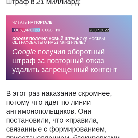
штраф в
21
миллиард:
ЧИТАТЬ НА
ПОРТАЛЕ
ГОСУДАРСТВО
СОБЫТИЯ
20.07.2022
GOOGLE
ПОЛУЧИЛ НОВЫЙ ШТРАФ
СУД МОСКВЫ
ОШТРАФОВАЛ ЕГО НА
21
МЛРД РУБЛЕЙ
Google
получил оборотный
штраф за повторный отказ
удалить запрещенный контент
В этот раз наказание скромнее,
потому что идет по линии
антимонопольщиков. Они
постановили, что «правила,
связанные с формированием,