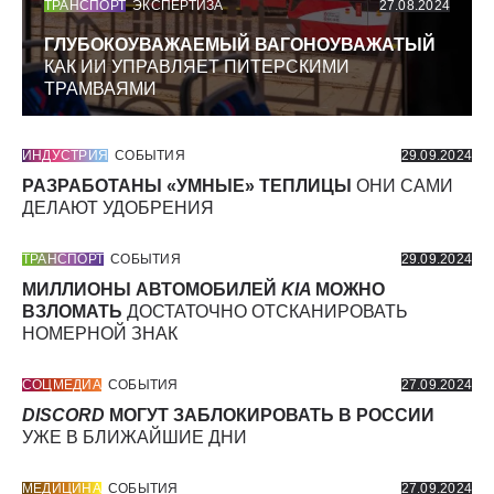
ТРАНСПОРТ
ЭКСПЕРТИЗА
27.08.2024
ГЛУБОКОУВАЖАЕМЫЙ ВАГОНОУВАЖАТЫЙ
КАК ИИ УПРАВЛЯЕТ ПИТЕРСКИМИ
ТРАМВАЯМИ
ИНДУСТРИЯ
СОБЫТИЯ
29.09.2024
РАЗРАБОТАНЫ «УМНЫЕ» ТЕПЛИЦЫ
ОНИ САМИ
ДЕЛАЮТ УДОБРЕНИЯ
ТРАНСПОРТ
СОБЫТИЯ
29.09.2024
МИЛЛИОНЫ АВТОМОБИЛЕЙ
KIA
МОЖНО
ВЗЛОМАТЬ
ДОСТАТОЧНО ОТСКАНИРОВАТЬ
НОМЕРНОЙ ЗНАК
СОЦМЕДИА
СОБЫТИЯ
27.09.2024
DISCORD
МОГУТ ЗАБЛОКИРОВАТЬ В РОССИИ
УЖЕ В БЛИЖАЙШИЕ ДНИ
МЕДИЦИНА
СОБЫТИЯ
27.09.2024