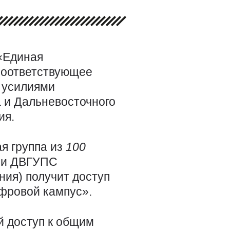
«Единая
 соответствующее
 усилиями
а и Дальневосточного
ия.
ая группа из
100
) и ДВГУПС
ия) получит доступ
фровой кампус».
й доступ к общим