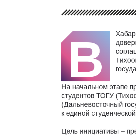
Хабар
В
довер
согла
Тихоо
госуд
На начальном этапе пр
студентов ТОГУ (Тихо
(Дальневосточный гос
к единой студенческо
Цель инициативы – пр