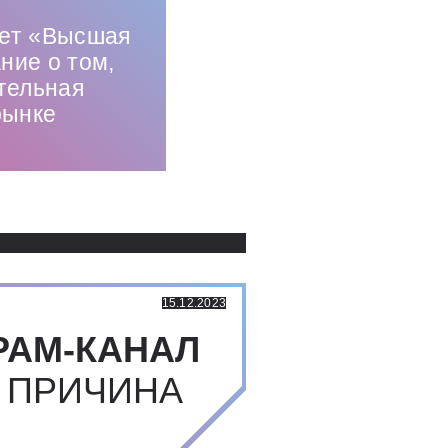
тет «Высшая
ние о том,
тельная
рынке
Использованные источники:
15.12.2023
РАМ-КАНАЛ
 ПРИЧИНА