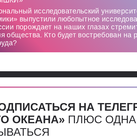
ВЫШКИ»
ональный исследовательский универси
мики» выпустили любопытное исследова
ссии порождает на наших глазах стреми
я общества. Кто будет востребован на 
руда?
ОДПИСАТЬСЯ НА ТЕЛЕГ
О ОКЕАНА»
ПЛЮС ОДНА
СЫВАТЬСЯ