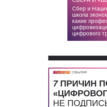
СБЕРА И «
Сбер и Наци
школа эконо
какие профе
цифровизаци
цифрового т
СОЦМЕДИА
СОБЫТИЯ
7
ПРИЧИН П
«ЦИФРОВОГ
НЕ ПОДПИ