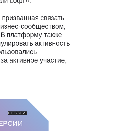
ый софт».
 призванная связать
бизнес-сообществом,
 В платформу также
улировать активность
ользовались
за активное участие,
01.12.2021
ВЕРСИИ