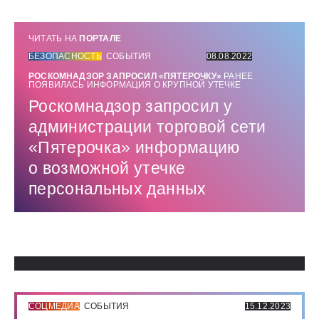
ЧИТАТЬ НА
ПОРТАЛЕ
БЕЗОПАСНОСТЬ
СОБЫТИЯ
08.08.2022
РОСКОМНАДЗОР ЗАПРОСИЛ «ПЯТЕРОЧКУ»
РАНЕЕ
ПОЯВИЛАСЬ ИНФОРМАЦИЯ О КРУПНОЙ УТЕЧКЕ
Роскомнадзор запросил у
администрации торговой сети
«Пятерочка» информацию
о возможной утечке
персональных данных
Использованные источники:
СОЦМЕДИА
СОБЫТИЯ
15.12.2023