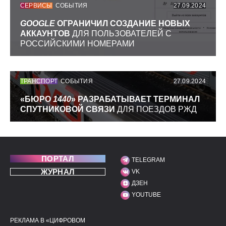
СЕРВИСЫ
СОБЫТИЯ
27.09.2024
GOOGLE
ОГРАНИЧИЛ СОЗДАНИЕ НОВЫХ
АККАУНТОВ
ДЛЯ ПОЛЬЗОВАТЕЛЕЙ С
РОССИЙСКИМИ НОМЕРАМИ
ТРАНСПОРТ
СОБЫТИЯ
27.09.2024
«БЮРО
1440
» РАЗРАБАТЫВАЕТ ТЕРМИНАЛ
СПУТНИКОВОЙ СВЯЗИ
ДЛЯ ПОЕЗДОВ РЖД
ПОРТАЛ
TELEGRAM
МЫ В СОЦИАЛЬНЫХ С
ЖУРНАЛ
VK
ДЗЕН
YOUTUBE
РЕКЛАМА В «ЦИФРОВОМ
ПОЛЕЗНЫЕ ССЫЛКИ
ДОПОЛНИТЕЛЬНАЯ И