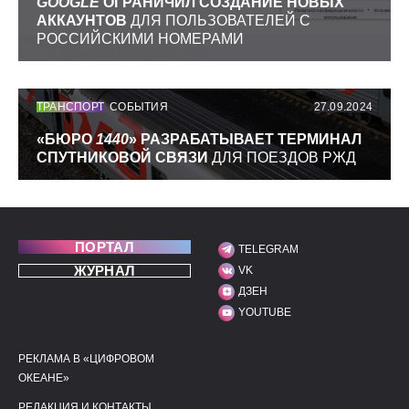
GOOGLE
ОГРАНИЧИЛ СОЗДАНИЕ НОВЫХ
АККАУНТОВ
ДЛЯ ПОЛЬЗОВАТЕЛЕЙ С
РОССИЙСКИМИ НОМЕРАМИ
ТРАНСПОРТ
СОБЫТИЯ
27.09.2024
«БЮРО
1440
» РАЗРАБАТЫВАЕТ ТЕРМИНАЛ
СПУТНИКОВОЙ СВЯЗИ
ДЛЯ ПОЕЗДОВ РЖД
ПОРТАЛ
TELEGRAM
МЫ В СОЦИАЛЬНЫХ С
ЖУРНАЛ
VK
ДЗЕН
YOUTUBE
РЕКЛАМА В «ЦИФРОВОМ
ПОЛЕЗНЫЕ ССЫЛКИ
ДОПОЛНИТЕЛЬНАЯ И
ОКЕАНЕ»
РЕДАКЦИЯ И КОНТАКТЫ