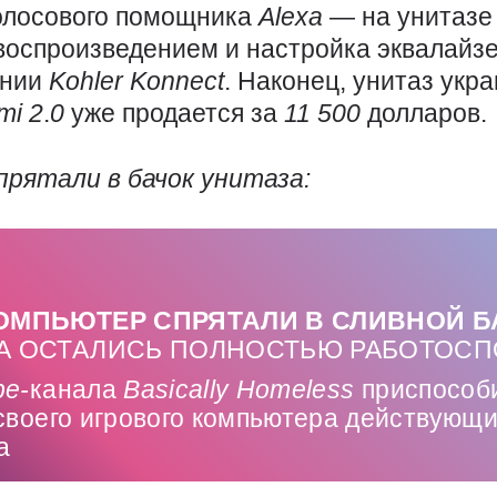
олосового помощника
Alexa
— на унитазе
 воспроизведением и настройка эквалайз
ении
Kohler
Konnect
. Наконец, унитаз укр
mi 2
.
0
уже продается за
11 500
долларов.
рятали в бачок унитаза:
ОМПЬЮТЕР СПРЯТАЛИ В СЛИВНОЙ Б
А ОСТАЛИСЬ ПОЛНОСТЬЮ РАБОТОС
be-
канала
Basically
Homeless
приспособи
 своего игрового компьютера действующ
а