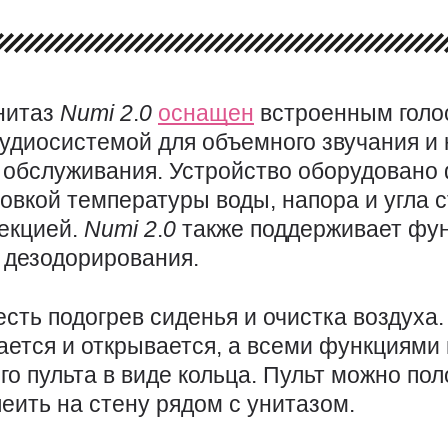
нитаз
Numi 2
.
0
оснащен
встроенным гол
аудиосистемой для объемного звучания и
 обслуживания. Устройство оборудовано
овкой температуры воды, напора и угла с
екцией.
Numi 2
.
0
также поддерживает фун
 дезодорирования.
 есть подогрев сиденья и очистка воздуха
ается и открывается, а всеми функциями
о пульта в виде кольца. Пульт можно по
еить на стену рядом с унитазом.