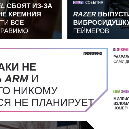
ИГРЫ
СОБЫТИЯ
EL
СБОЯТ ИЗ-ЗА
НЕ КРЕМНИЯ
RAZER
ВЫПУСТ
ТИ ВСЕ
ВИБРОСИДУШК
ПРАВИМО
ГЕЙМЕРОВ
ИНДУСТ
30.09.2024
РАЗРАБ
САМИ Д
АКИ НЕ
Ь
ARM
И
ТО НИКОМУ
ТРАНСП
СЯ НЕ ПЛАНИРУЕТ
МИЛЛИ
ВЗЛОМА
НОМЕРН