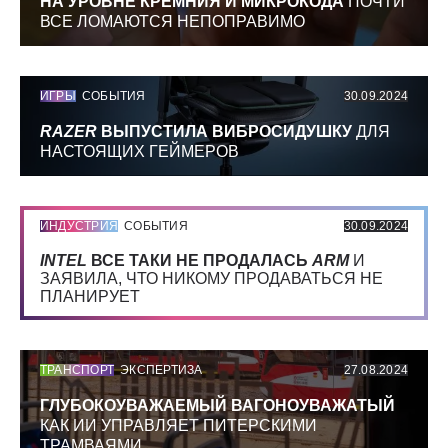
НА УРОВНЕ КРЕМНИЯ И МИКРОКОДА
ПОЧТИ
ВСЕ ЛОМАЮТСЯ НЕПОПРАВИМО
ИГРЫ
СОБЫТИЯ
30.09.2024
RAZER
ВЫПУСТИЛА ВИБРОСИДУШКУ
ДЛЯ
НАСТОЯЩИХ ГЕЙМЕРОВ
ИНДУСТРИЯ
СОБЫТИЯ
30.09.2024
INTEL
ВСЕ ТАКИ НЕ ПРОДАЛАСЬ
ARM
И
ЗАЯВИЛА, ЧТО НИКОМУ ПРОДАВАТЬСЯ НЕ
ПЛАНИРУЕТ
ТРАНСПОРТ
ЭКСПЕРТИЗА
27.08.2024
ГЛУБОКОУВАЖАЕМЫЙ ВАГОНОУВАЖАТЫЙ
КАК ИИ УПРАВЛЯЕТ ПИТЕРСКИМИ
ТРАМВАЯМИ