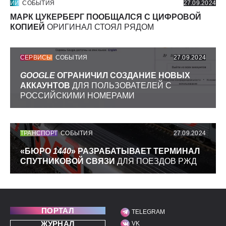
ИИ
СОБЫТИЯ
27.09.2024
МАРК ЦУКЕРБЕРГ ПООБЩАЛСЯ С ЦИФРОВОЙ
КОПИЕЙ
ОРИГИНАЛ СТОЯЛ РЯДОМ
СЕРВИСЫ
СОБЫТИЯ
27.09.2024
GOOGLE
ОГРАНИЧИЛ СОЗДАНИЕ НОВЫХ
АККАУНТОВ
ДЛЯ ПОЛЬЗОВАТЕЛЕЙ С
РОССИЙСКИМИ НОМЕРАМИ
ТРАНСПОРТ
СОБЫТИЯ
27.09.2024
«БЮРО
1440
» РАЗРАБАТЫВАЕТ ТЕРМИНАЛ
СПУТНИКОВОЙ СВЯЗИ
ДЛЯ ПОЕЗДОВ РЖД
ПОРТАЛ
TELEGRAM
МЫ В СОЦИАЛЬНЫХ С
ЖУРНАЛ
VK