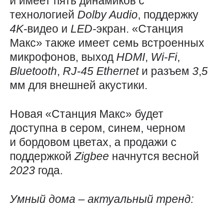
и имеет пять динамиков с
технологией
Dolby
Audio
, поддержку
4K-
видео и
LED-
экран. «Станция
Макс» также имеет семь встроенных
микрофонов, выход
HDMI
,
Wi-Fi
,
Bluetooth
,
RJ-45
Ethernet
и разъем
3
,
5
мм для внешней акустики.
Новая «Станция Макс» будет
доступна в сером, синем, черном
и бордовом цветах, а продажи с
поддержкой
Zigbee
начнутся весной
2023
года.
Умный дома – актуальный тренд: