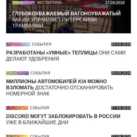
ТРАНСПОРТ
ЭКСПЕРТИЗА
27.08.2024
ГЛУБОКОУВАЖАЕМЫЙ ВАГОНОУВАЖАТЫЙ
КАК ИИ УПРАВЛЯЕТ ПИТЕРСКИМИ
ТРАМВАЯМИ
ИНДУСТРИЯ
СОБЫТИЯ
29.09.2024
РАЗРАБОТАНЫ «УМНЫЕ» ТЕПЛИЦЫ
ОНИ САМИ
ДЕЛАЮТ УДОБРЕНИЯ
ТРАНСПОРТ
СОБЫТИЯ
29.09.2024
МИЛЛИОНЫ АВТОМОБИЛЕЙ
KIA
МОЖНО
ВЗЛОМАТЬ
ДОСТАТОЧНО ОТСКАНИРОВАТЬ
НОМЕРНОЙ ЗНАК
СОЦМЕДИА
СОБЫТИЯ
27.09.2024
DISCORD
МОГУТ ЗАБЛОКИРОВАТЬ В РОССИИ
УЖЕ В БЛИЖАЙШИЕ ДНИ
МЕДИЦИНА
СОБЫТИЯ
27.09.2024