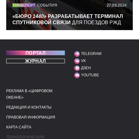
ТРАНСПОРТ
СОБЫТИЯ
27.09.2024
«БЮРО
1440
» РАЗРАБАТЫВАЕТ ТЕРМИНАЛ
СПУТНИКОВОЙ СВЯЗИ
ДЛЯ ПОЕЗДОВ РЖД
ПОРТАЛ
TELEGRAM
МЫ В СОЦИАЛЬНЫХ С
ЖУРНАЛ
VK
ДЗЕН
YOUTUBE
РЕКЛАМА В «ЦИФРОВОМ
ПОЛЕЗНЫЕ ССЫЛКИ
ДОПОЛНИТЕЛЬНАЯ И
ОКЕАНЕ»
РЕДАКЦИЯ И КОНТАКТЫ
ПРАВОВАЯ ИНФОРМАЦИЯ
КАРТА САЙТА
ТЕХНОЛОГИЧЕСКАЯ