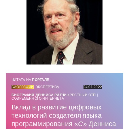
ЧИТАТЬ НА
ПОРТАЛЕ
БИОГРАФИИ
ЭКСПЕРТИЗА
24.01.2022
БИОГРАФИЯ ДЕННИСА РИТЧИ
КРЕСТНЫЙ ОТЕЦ
СОВРЕМЕННОГО ИНТЕРНЕТА
Вклад в развитие цифровых
технологий создателя языка
программирования «
C
» Денниса