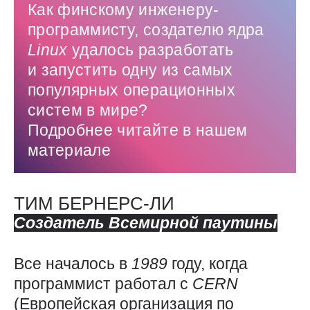
Как финскому инженеру-
программисту, создателю ядра
Linux
удалось разработать
и запустить одну из самых
популярных операционных
систем в мире?
Подробнее читайте в нашем
материале
ТИМ БЕРНЕРС-ЛИ
Создатель Всемирной паутины
Все началось в
1989
году, когда
программист работал с
CERN
(Европейская организация по