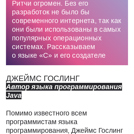
Ритчи огромен. Без его
разработок не было бы
современного интернета, так как
они были использованы в самых
популярных операционных
системах. Рассказываем
о языке «С» и его создателе
ДЖЕЙМС ГОСЛИНГ
Автор языка программирования
Java
Помимо известного всем
программистам языка
программирования, Джеймс Гослинг