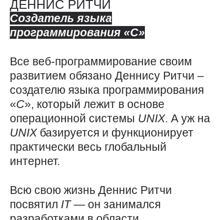
ДЕННИС РИТЧИ
Создатель языка
программирования «
C
»
Все веб-программирование своим
развитием обязано Деннису Ритчи –
создателю языка программирования
«
C
», который лежит в основе
операционной системы
UNIX
. А уж на
UNIX
базируется и функционирует
практически весь глобальный
интернет.
Всю свою жизнь Деннис Ритчи
посвятил
IT
— он занимался
разработками в области