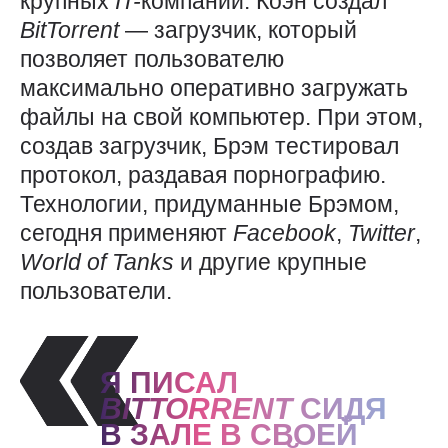
крупных
IT-
компаний. Коэн создал
BitTorrent
— загрузчик, который
позволяет пользователю
максимально оперативно загружать
файлы на свой компьютер. При этом,
создав загрузчик, Брэм тестировал
протокол, раздавая порнографию.
Технологии, придуманные Брэмом,
сегодня применяют
Facebook
,
Twitter
,
World
of
Tanks
и другие крупные
пользователи.
Я ПИСАЛ
BITTORRENT
СИДЯ
В ЗАЛЕ В СВОЕЙ