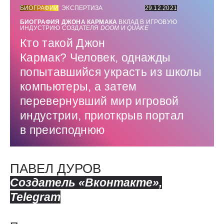
БИОГРАФИИ
ЭКСПЕРТИЗА
29.12.2021
БИОГРАФИЯ ДЖОНА КАРМАКА
ВКЛАД В ИГРОВУЮ
ИНДУСТРИЮ СОЗДАТЕЛЯ
DOOM
И
QUAKE
Кто такой Джон
Кармак? Человек, однажды
попытавшийся украсть из школы
компьютеры, а затем
перевернувший мир игровой
индустрии, приоткрыв портал
в преисподнюю
ПАВЕЛ ДУРОВ
Создатель «Вконтакте»,
Telegram