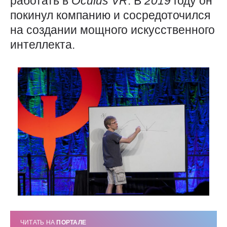
работать в
Oculus
VR
. В
2019
году он
покинул компанию и сосредоточился
на создании мощного искусственного
интеллекта.
ЧИТАТЬ НА
ПОРТАЛЕ