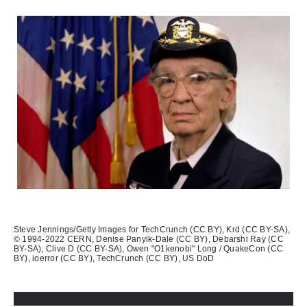
Использованные источники:
Steve Jennings/Getty Images for TechCrunch (CC BY), Krd (CC BY-SA),
© 1994-2022 CERN, Denise Panyik-Dale (CC BY), Debarshi Ray (CC
BY-SA), Clive D (CC BY-SA), Owen "O1kenobi" Long / QuakeCon (CC
BY), ioerror (CC BY), TechCrunch (CC BY), US DoD